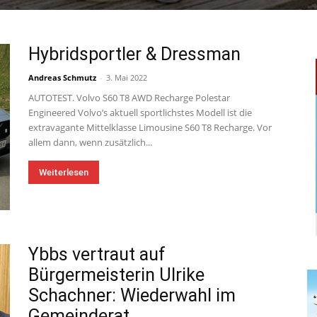
Hybridsportler & Dressman
Andreas Schmutz
-
3. Mai 2022
AUTOTEST. Volvo S60 T8 AWD Recharge Polestar
Engineered Volvo’s aktuell sportlichstes Modell ist die
extravagante Mittelklasse Limousine S60 T8 Recharge. Vor
allem dann, wenn zusätzlich...
Weiterlesen
Ybbs vertraut auf
Bürgermeisterin Ulrike
Schachner: Wiederwahl im
Gemeinderat