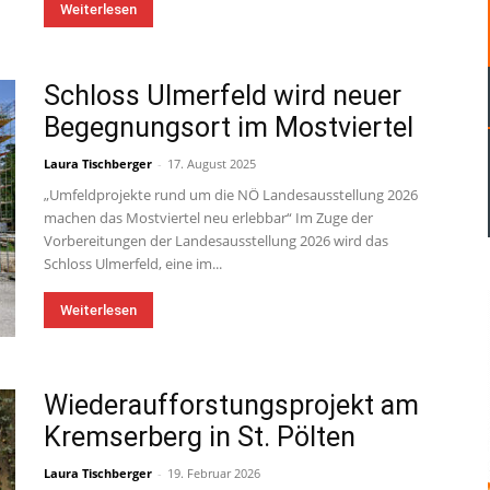
Weiterlesen
Schloss Ulmerfeld wird neuer
Begegnungsort im Mostviertel
Laura Tischberger
-
17. August 2025
„Umfeldprojekte rund um die NÖ Landesausstellung 2026
machen das Mostviertel neu erlebbar“ Im Zuge der
Vorbereitungen der Landesausstellung 2026 wird das
Schloss Ulmerfeld, eine im...
Weiterlesen
Wiederaufforstungsprojekt am
Kremserberg in St. Pölten
Laura Tischberger
-
19. Februar 2026