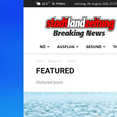
C
22.3
Samstag, 08. August 2026, 01:57
St. Pölten
stadtlandzeitung
NÖ
AUSFLUG
GESUND
T
Start
Featured
Seite 3
FEATURED
Featured posts