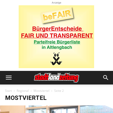
Anzeige
Start
Regional
Mostviertel
Seite 2
MOSTVIERTEL