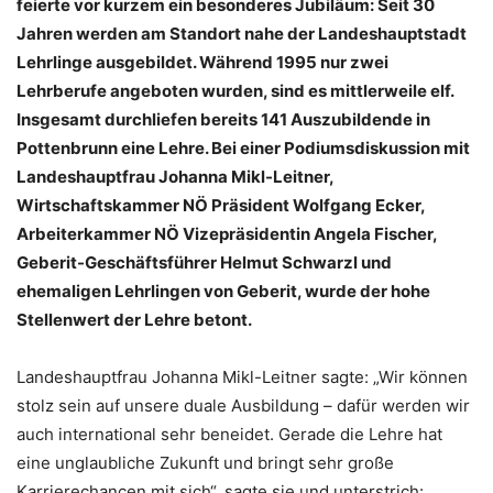
feierte vor kurzem ein besonderes Jubiläum: Seit 30
Jahren werden am Standort nahe der Landeshauptstadt
Lehrlinge ausgebildet. Während 1995 nur zwei
Lehrberufe angeboten wurden, sind es mittlerweile elf.
Insgesamt durchliefen bereits 141 Auszubildende in
Pottenbrunn eine Lehre. Bei einer Podiumsdiskussion mit
Landeshauptfrau Johanna Mikl-Leitner,
Wirtschaftskammer NÖ Präsident Wolfgang Ecker,
Arbeiterkammer NÖ Vizepräsidentin Angela Fischer,
Geberit-Geschäftsführer Helmut Schwarzl und
ehemaligen Lehrlingen von Geberit, wurde der hohe
Stellenwert der Lehre betont.
Landeshauptfrau Johanna Mikl-Leitner sagte: „Wir können
stolz sein auf unsere duale Ausbildung – dafür werden wir
auch international sehr beneidet. Gerade die Lehre hat
eine unglaubliche Zukunft und bringt sehr große
Karrierechancen mit sich“, sagte sie und unterstrich: