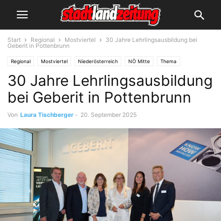
Start
Regional
Mostviertel
30 Jahre Lehrlingsausbildung bei
Geberit in Pottenbrunn
Regional
Mostviertel
Niederösterreich
NÖ Mitte
Thema
30 Jahre Lehrlingsausbildung
Schule & Bildung
Wirtschaft
bei Geberit in Pottenbrunn
Von
Laura Tischberger
-
20. September 2025