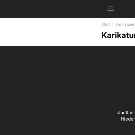
Start
Karikature
Karikatu
stadtlan
Nieder