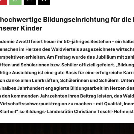
 hochwertige Bildungseinrichtung für die
nserer Kinder
demie Zwettl feiert heuer ihr 50-jähriges Bestehen – ein halb
enschen im Herzen des Waldviertels ausgezeichnete wirtscha
rspektiven erhielten. Am Freitag wurde das Jubiläum mit zah
ften und Schülerinnen bzw. Schüler offiziell gefeiert. „Bildung
chtige Ausbildung ist eine gute Basis für eine erfolgreiche Karr
Ich danke allen Lehrkräften, Schülerinnen und Schülern, Unter
in halbes Jahrhundert engagierte Bildungsarbeit im Herzen des
in den kommenden Jahrzehnten ihren Beitrag leisten, das Waldv
Wirtschaftsschwerpunktregion zu machen – mit Qualität, Inno
Klarheit“, so Bildungs-Landesrätin Christiane Teschl-Hofmeist