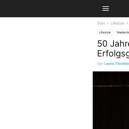
Start
Lifestyle
Lifestyle
Niederös
50 Jahr
Erfolgs
Von
Laura Tischbe