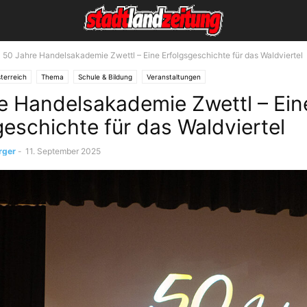
50 Jahre Handelsakademie Zwettl – Eine Erfolgsgeschichte für das Waldviertel
terreich
Thema
Schule & Bildung
Veranstaltungen
e Handelsakademie Zwettl – Ein
geschichte für das Waldviertel
rger
-
11. September 2025