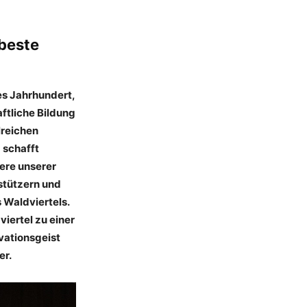
 beste
es Jahrhundert,
ftliche Bildung
lreichen
 schafft
iere unserer
stützern und
 Waldviertels.
iertel zu einer
vationsgeist
er.