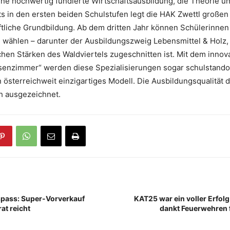
ne hochwertig fundierte Wirtschaftsausbildung, die Theorie u
ts in den ersten beiden Schulstufen legt die HAK Zwettl großen
ftliche Grundbildung. Ab dem dritten Jahr können Schülerinnen
wählen – darunter der Ausbildungszweig Lebensmittel & Holz, d
ichen Stärken des Waldviertels zugeschnitten ist. Mit dem innov
assenzimmer“ werden diese Spezialisierungen sogar schulstand
 österreichweit einzigartiges Modell. Die Ausbildungsqualität 
 ausgezeichnet.
spass: Super-Vorverkauf
KAT25 war ein voller Erfolg
at reicht
dankt Feuerwehren f