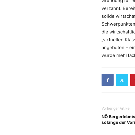
Gründung für ei
verzahnt. Berei
solide wirtscha
Schwerpunkten 
die wirtschaftl
„virtuellen Kl
angeboten – ein
wurde mehrfach
Vorheriger Artikel
NÖ Bergerlebni
solange der Vorr