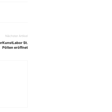
Nächster Artikel
derKunstLabor St.
Pölten eröffnet