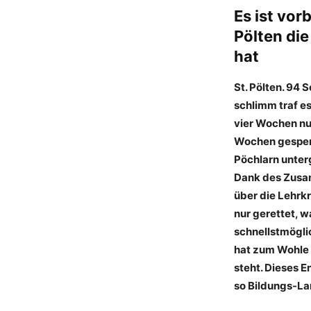
Es ist vor
Pölten di
hat
St. Pölten. 94
schlimm traf e
vier Wochen nu
Wochen gesper
Pöchlarn unter
Dank des Zusam
über die Lehrk
nur gerettet, 
schnellstmögl
hat zum Wohle 
steht. Dieses 
so Bildungs-La