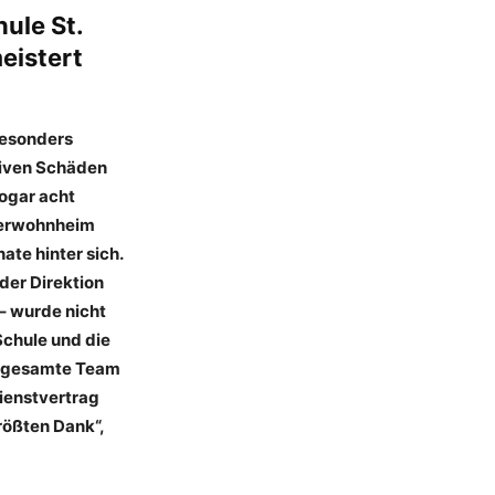
ule St.
eistert
Besonders
siven Schäden
ogar acht
lerwohnheim
te hinter sich.
der Direktion
– wurde nicht
Schule und die
s gesamte Team
Dienstvertrag
ößten Dank“,