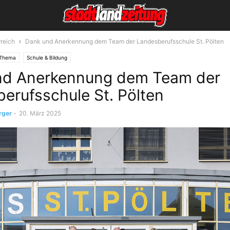
reich
Dank und Anerkennung dem Team der Landesberufsschule St. Pölten
Thema
Schule & Bildung
nd Anerkennung dem Team der
erufsschule St. Pölten
rger
-
20. März 2025