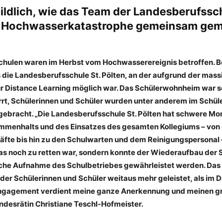
bildlich, wie das Team der Landesberufssch
e Hochwasserkatastrophe gemeinsam gem
 Schulen waren im Herbst vom Hochwasserereignis betroffen. 
s die Landesberufsschule St. Pölten, an der aufgrund der mas
r Distance Learning möglich war. Das Schülerwohnheim war s
rt, Schülerinnen und Schüler wurden unter anderem im Schü
gebracht. „Die Landesberufsschule St. Pölten hat schwere Mona
menhalts und des Einsatzes des gesamten Kollegiums – von 
räfte bis hin zu den Schulwarten und dem Reinigungspersonal 
was noch zu retten war, sondern konnte der Wiederaufbau der 
iche Aufnahme des Schulbetriebes gewährleistet werden. Da
der Schülerinnen und Schüler weitaus mehr geleistet, als im 
Engagement verdient meine ganze Anerkennung und meinen gr
ndesrätin Christiane Teschl-Hofmeister.