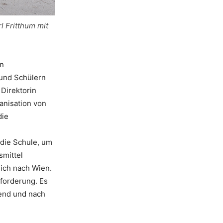
l Fritthum mit
in
und Schülern
Direktorin
anisation von
die
 die Schule, um
smittel
ich nach Wien.
forderung. Es
rend und nach