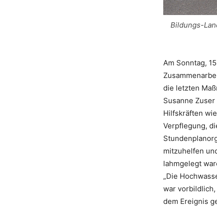
Bildungs-Land
Am Sonntag, 15.
Zusammenarbeit
die letzten Maß
Susanne Zuser 
Hilfskräften wi
Verpflegung, d
Stundenplanorga
mitzuhelfen und
lahmgelegt war
„Die Hochwasse
war vorbildlich
dem Ereignis ge