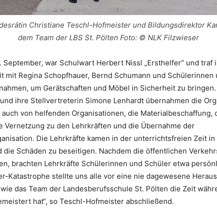
esrätin Christiane Teschl-Hofmeister und Bildungsdirektor Kar
dem Team der LBS St. Pölten Foto: © NLK Filzwieser
 September, war Schulwart Herbert Nissl „Ersthelfer“ und traf 
 mit Regina Schopfhauer, Bernd Schumann und Schülerinnen 
nahmen, um Gerätschaften und Möbel in Sicherheit zu bringen. 
und ihre Stellvertreterin Simone Lenhardt übernahmen die Org
e auch von helfenden Organisationen, die Materialbeschaffung, 
ie Vernetzung zu den Lehrkräften und die Übernahme der
nisation. Die Lehrkräfte kamen in der unterrichtsfreien Zeit in
 die Schäden zu beseitigen. Nachdem die öffentlichen Verkehr
en, brachten Lehrkräfte Schülerinnen und Schüler etwa persönl
r-Katastrophe stellte uns alle vor eine nie dagewesene Heraus
, wie das Team der Landesberufsschule St. Pölten die Zeit wäh
meistert hat“, so Teschl-Hofmeister abschließend.