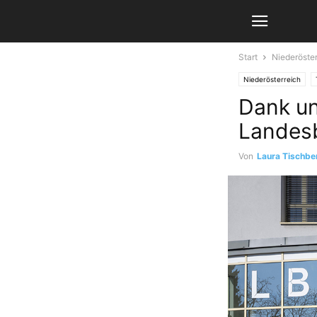
Start
Niederöster
Niederösterreich
Dank u
Landesb
Von
Laura Tischbe