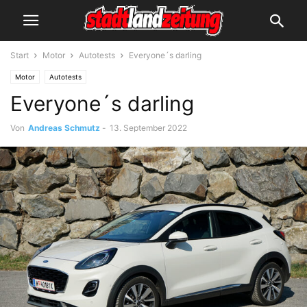
Start
Motor
Autotests
Everyone´s darling
Motor
Autotests
Everyone´s darling
Von
Andreas Schmutz
-
13. September 2022