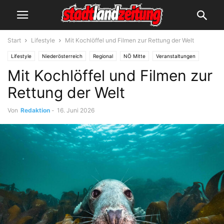
Start
Lifestyle
Mit Kochlöffel und Filmen zur Rettung der Welt
Lifestyle
Niederösterreich
Regional
NÖ Mitte
Veranstaltungen
Mit Kochlöffel und Filmen zur
Rettung der Welt
Von
Redaktion
-
16. Juni 2026