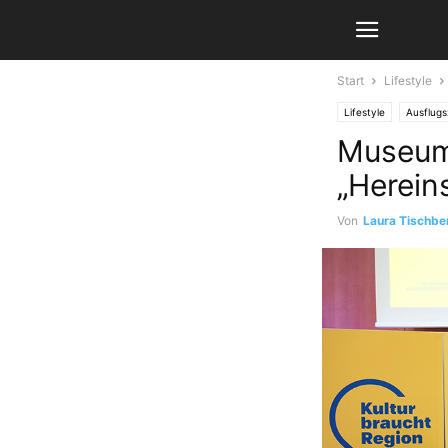
Start
Lifestyle
Lifestyle
Ausflugs
Museums
„Hereins
Von
Laura Tischbe