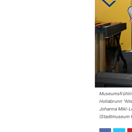
Museumsfrühling
Hollabrunn "Al
Johanna Mikl-L
(Stadtmuseum K