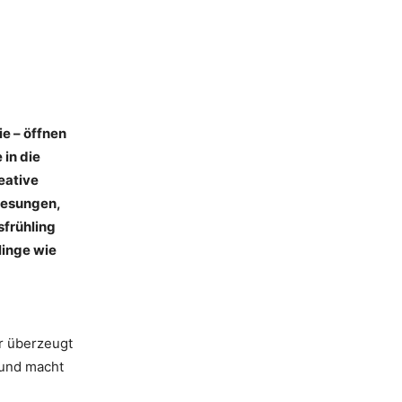
e – öffnen
 in die
eative
Lesungen,
frühling
linge wie
er überzeugt
 und macht