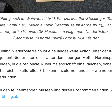
ling auch im Weinviertel (v.l.): Patrizia Mantler-Stockinger 
Alte Hofmühle“), Melanie Lopin (Stadtmuseum Korneuburg), La
eitner, Ulrike Vitovec (GF Museumsmanagement Niederösterreic
(Stadtmuseum Korneuburg) Foto: © NLK Pfeiffer
ling Niederösterreich ist eine landesweite Aktion unter der K
ent Niederösterreich. Unter dem heurigen Motto „Hereinspazi
unden, in die regionale Museumslandschaft einzutauchen, dabe
hs reiches kulturelles Erbe kennenzulernen und so – wie nebe
erkunden.
zu den teilnehmenden Museen und deren Programmen finden S
ühling.at
.