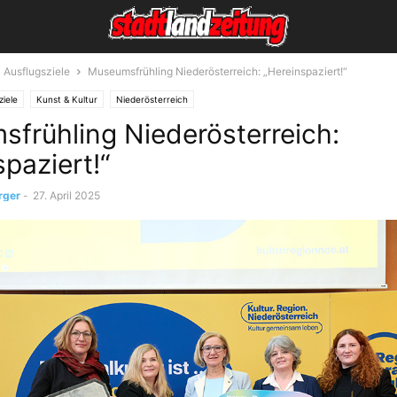
Ausflugsziele
Museumsfrühling Niederösterreich: „Hereinspaziert!“
ziele
Kunst & Kultur
Niederösterreich
frühling Niederösterreich:
paziert!“
rger
-
27. April 2025