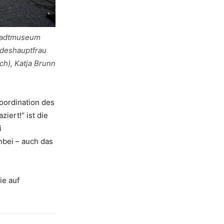
(Stadtmuseum
ndeshauptfrau
h), Katja Brunn
oordination des
ert!“ ist die
i
nbei – auch das
ie auf