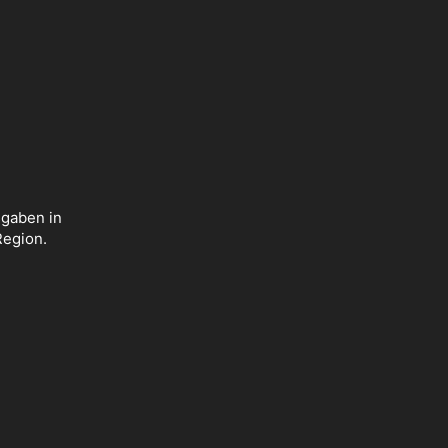
sgaben in
Region.