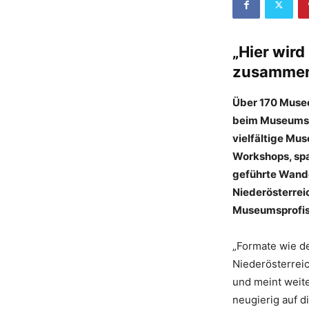
„Hier wird
zusamme
Über 170 Musee
beim Museumsfr
vielfältige Mu
Workshops, spa
geführte Wand
Niederösterreic
Museumsprofis 
„Formate wie de
Niederösterreic
und meint weit
neugierig auf d