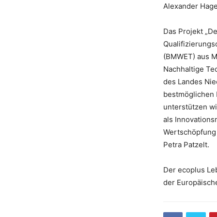
Alexander Hager
Das Projekt „D
Qualifizierungs
(BMWET) aus Mit
Nachhaltige Te
des Landes Nied
bestmöglichen 
unterstützen w
als Innovation
Wertschöpfung i
Petra Patzelt.
Der ecoplus Le
der Europäische