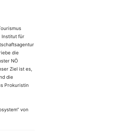
 Tourismus
nstitut für
tschaftsagentur
riebe die
uster NÖ
r Ziel ist es,
nd die
us Prokuristin
kosystem“ von