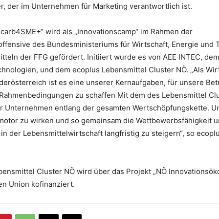
, der im Unternehmen für Marketing verantwortlich ist.
ecarb4SME+“ wird als „Innovationscamp“ im Rahmen der
offensive des Bundesministeriums für Wirtschaft, Energie und
teln der FFG gefördert. Initiiert wurde es von AEE INTEC, dem I
chnologien, und dem ecoplus Lebensmittel Cluster NÖ. „Als Wir
erösterreich ist es eine unserer Kernaufgaben, für unsere Bet
Rahmenbedingungen zu schaffen Mit dem des Lebensmittel Cl
ir Unternehmen entlang der gesamten Wertschöpfungskette. Unse
smotor zu wirken und so gemeinsam die Wettbewerbsfähigkeit u
n der Lebensmittelwirtschaft langfristig zu steigern“, so ecopl
bensmittel Cluster NÖ wird über das Projekt „NÖ Innovationsö
n Union kofinanziert.