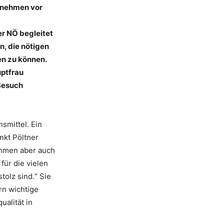
ernehmen vor
r NÖ begleitet
, die nötigen
en zu können.
uptfrau
 Besuch
smittel. Ein
nkt Pöltner
ehmen aber auch
für die vielen
tolz sind.“ Sie
rn wichtige
ualität in