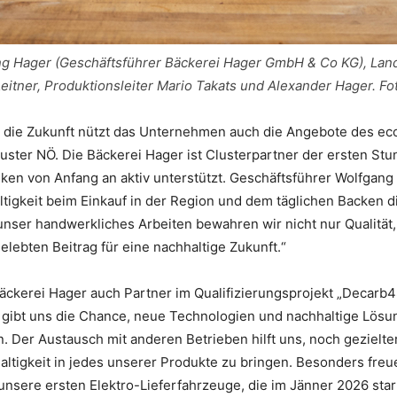
gang Hager (Geschäftsführer Bäckerei Hager GmbH & Co KG), Lan
eitner, Produktionsleiter Mario Takats und Alexander Hager. Fot
 die Zukunft nützt das Unternehmen auch die Angebote des ec
uster NÖ. Die Bäckerei Hager ist Clusterpartner der ersten St
en von Anfang an aktiv unterstützt. Geschäftsführer Wolfgang 
tigkeit beim Einkauf in der Region und dem täglichen Backen di
 unser handwerkliches Arbeiten bewahren wir nicht nur Qualität
gelebten Beitrag für eine nachhaltige Zukunft.“
 Bäckerei Hager auch Partner im Qualifizierungsprojekt „Decarb
ibt uns die Chance, neue Technologien und nachhaltige Lösu
 Der Austausch mit anderen Betrieben hilft uns, noch gezielte
altigkeit in jedes unserer Produkte zu bringen. Besonders freu
 unsere ersten Elektro-Lieferfahrzeuge, die im Jänner 2026 start