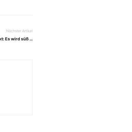
Nächster Artikel
t: Es wird süß …