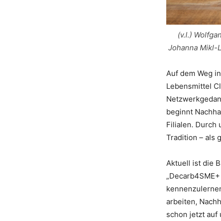
(v.l.) Wolf
Johanna Mikl-L
Auf dem Weg in
Lebensmittel Cl
Netzwerkgedank
beginnt Nachhal
Filialen. Durch
Tradition – als 
Aktuell ist die
„Decarb4SME+ g
kennenzulernen.
arbeiten, Nachh
schon jetzt auf