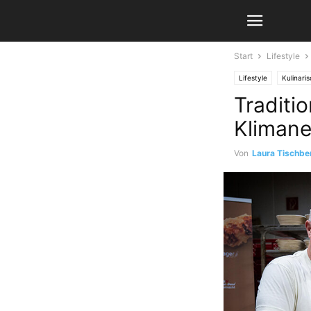
Start
Lifestyle
Lifestyle
Kulinari
Traditi
Klimaneu
Von
Laura Tischbe