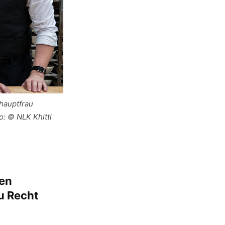
hauptfrau
o: © NLK Khittl
ten
zu Recht