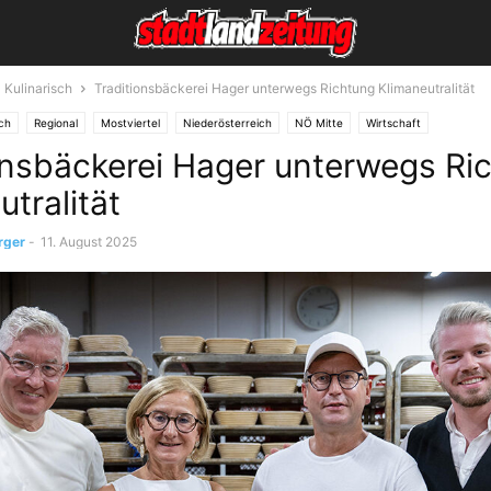
Kulinarisch
Traditionsbäckerei Hager unterwegs Richtung Klimaneutralität
sch
Regional
Mostviertel
Niederösterreich
NÖ Mitte
Wirtschaft
onsbäckerei Hager unterwegs Ri
tralität
rger
-
11. August 2025