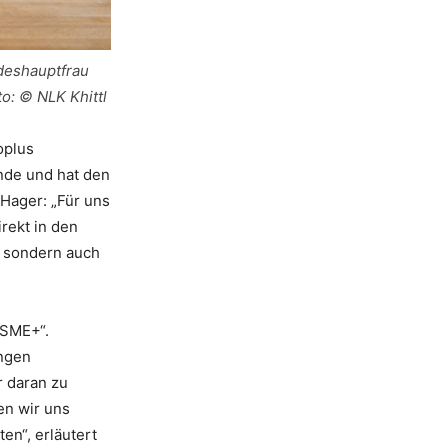
deshauptfrau
o: © NLK Khittl
oplus
unde und hat den
Hager: „Für uns
rekt in den
, sondern auch
4SME+“.
ngen
r daran zu
en wir uns
en“, erläutert