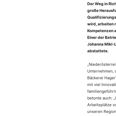
Der Weg in Ric
große Herausfo
Qualifizierung
wird, arbeiten
Kompetenzen au
Einer der Betri
Johanna Mikl-L
abstattete.
„Niederösterrei
Unternehmen, da
Bäckerei Hager“
mit viel Innova
familiengeführt
betonte auch: „
Arbeitsplätze v
unseren Regione