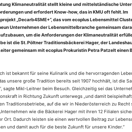
htung Klimaneutralität stellt kleine und mittelständische Unt
rderungen und erfordert Know-how, das in KMU oft fehlt. Im
sprojekt „Decarb4SME+“, das vom ecoplus Lebensmittel Cluste
 neun Unternehmen der Lebensmittelbranche gemeinsam daran
fzubauen, um die Anforderungen der Klimaneutralität erfüll
ebe ist die St. Pöltner Traditionsbäckerei Hager, der Landesha
eiter gemeinsam mit ecoplus Prokuristin Petra Patzelt einen
ch ist bekannt für seine Kulinarik und die hervorragenden Leben
s unsere große Tradition bereits seit 1907 hochhält, ist die Sa
, sagte Mikl-Leitner beim Besuch. Gleichzeitig sei das Untern
tionskraft in Richtung Zukunft unterwegs „und damit beispielhaft 
en Traditionsbetriebe, auf die wir in Niederösterreich zu Recht s
Unternehmen wie die Bäckerei Hager mit ihren 12 Filialen siche
or Ort. Dadurch leisten sie einen wertvollen Beitrag zur Lebensq
n und damit auch für die beste Zukunft für unsere Kinder.“