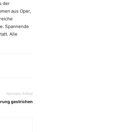
s der
immen aus Oper,
reiche
ie. Spannende
att. Alle
Nächster Artikel
ierung gestrichen