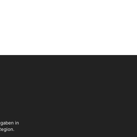
sgaben in
Region.