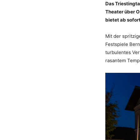
Das Triestingt
Theater über O
bietet ab sofor
Mit der spritz
Festspiele Bernd
turbulentes Ver
rasantem Tempo