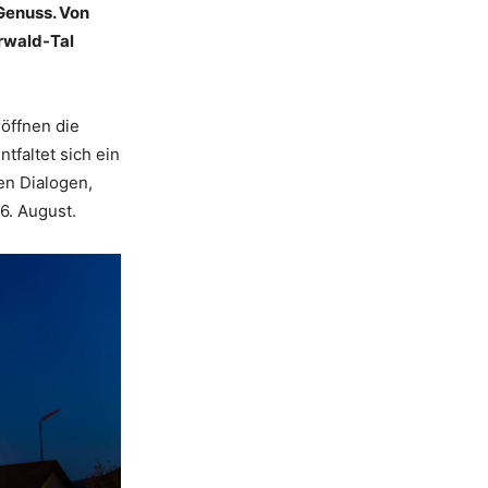
 Genuss. Von
rwald-Tal
öffnen die
tfaltet sich ein
en Dialogen,
6. August.