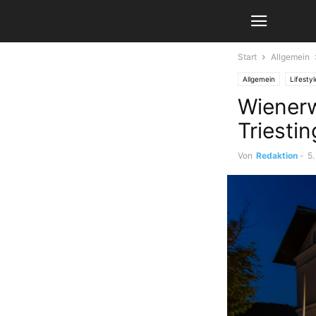
Start
Allgemein
Allgemein
Lifestyl
Wienerw
Triestin
Von
Redaktion
-
5.