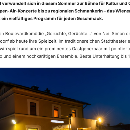
al verwandelt sich in diesem Sommer zur Bühne für Kultur und
pen-Air-Konzerte bis zu regionalen Schmankerln – das Wiene
t ein vielfältiges Programm für jeden Geschmack.
igen Boulevardkomödie „Gerüchte, Gerüchte…“ von Neil Simon er
orf ab heute ihre Spielzeit. Im traditionsreichen Stadttheater en
wirrspiel rund um ein prominentes Gastgeberpaar mit pointiert
 und einem hochkarätigen Ensemble. Beste Unterhaltung bis 1