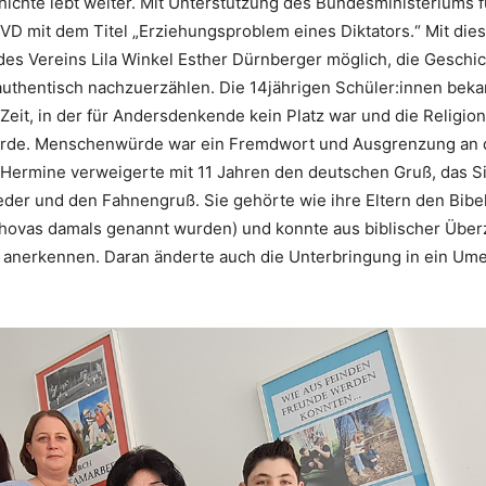
ichte lebt weiter. Mit Unterstützung des Bundesministeriums f
VD mit dem Titel „Erziehungsproblem eines Diktators.“ Mit dies
des Vereins Lila Winkel Esther Dürnberger möglich, die Geschi
authentisch nachzuerzählen. Die 14jährigen Schüler:innen bek
e Zeit, in der für Andersdenkende kein Platz war und die Religion
urde. Menschenwürde war ein Fremdwort und Ausgrenzung an 
Hermine verweigerte mit 11 Jahren den deutschen Gruß, das S
ieder und den Fahnengruß. Sie gehörte wie ihre Eltern den Bibe
hovas damals genannt wurden) und konnte aus biblischer Über
er anerkennen. Daran änderte auch die Unterbringung in ein U