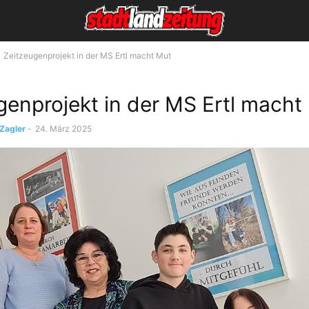
Zeitzeugenprojekt in der MS Ertl macht Mut
genprojekt in der MS Ertl macht
 Zagler
-
24. März 2025