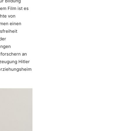
ür Bildung
em Film ist es
chte von
amen einen
sfreiheit
der
ingen
lforschern an
zeugung Hitler
merziehungsheim