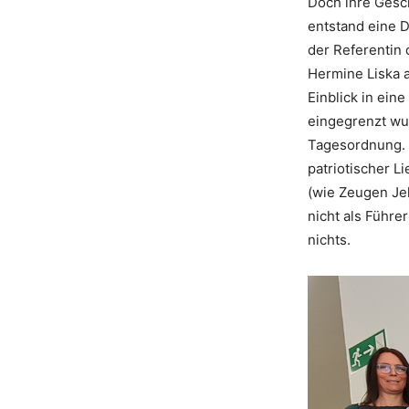
Doch ihre Gesch
entstand eine D
der Referentin 
Hermine Liska 
Einblick in ein
eingegrenzt w
Tagesordnung. 
patriotischer L
(wie Zeugen Je
nicht als Führ
nichts.