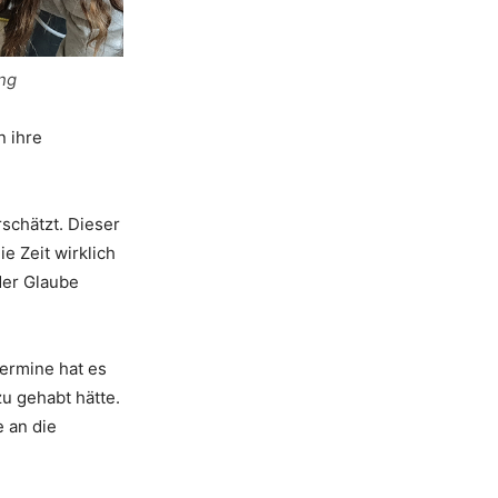
ung
n ihre
rschätzt. Dieser
e Zeit wirklich
der Glaube
Hermine hat es
zu gehabt hätte.
e an die