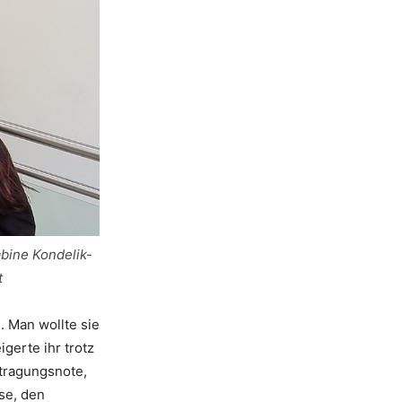
abine Kondelik-
t
. Man wollte sie
gerte ihr trotz
etragungsnote,
se, den