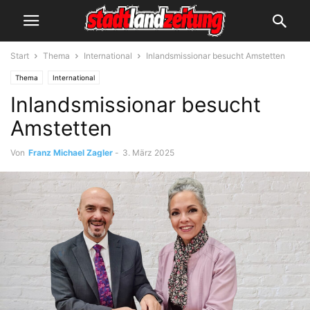
Start
Thema
International
Inlandsmissionar besucht Amstetten
Thema
International
Inlandsmissionar besucht
Amstetten
Von
Franz Michael Zagler
-
3. März 2025