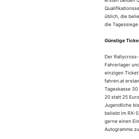
ersten beiden Q
Qualifikationsse
üblich, die bel
die Tagessiege 
Günstige Ticket
Der Rallycross
Fahrerlager un
einzigen Ticket
fahren.at
ersta
Tageskasse 30 E
20 statt 25 Eur
Jugendliche bis
beliebt im RX-S
gerne einen Ein
Autogramme zu