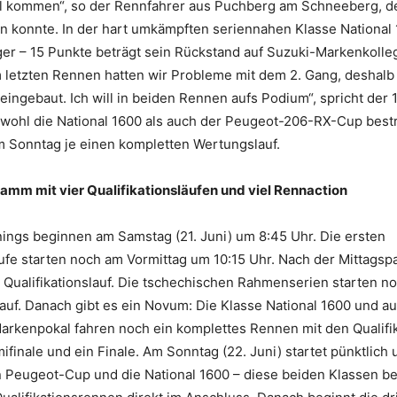
iel kommen“, so der Rennfahrer aus Puchberg am Schneeberg, 
 konnte. In der hart umkämpften seriennahen Klasse National 
er – 15 Punkte beträgt sein Rückstand auf Suzuki-Markenkolle
 letzten Rennen hatten wir Probleme mit dem 2. Gang, deshalb
ingebaut. Ich will in beiden Rennen aufs Podium“, spricht der 
owohl die National 1600 als auch der Peugeot-206-RX-Cup best
 Sonntag je einen kompletten Wertungslauf.
mm mit vier Qualifikationsläufen und viel Rennaction
nings beginnen am Samstag (21. Juni) um 8:45 Uhr. Die ersten
äufe starten noch am Vormittag um 10:15 Uhr. Nach der Mittagsp
e Qualifikationslauf. Die tschechischen Rahmenserien starten 
lauf. Danach gibt es ein Novum: Die Klasse National 1600 und a
rkenpokal fahren noch ein komplettes Rennen mit den Qualifik
ifinale und ein Finale. Am Sonntag (22. Juni) startet pünktlich
n Peugeot-Cup und die National 1600 – diese beiden Klassen be