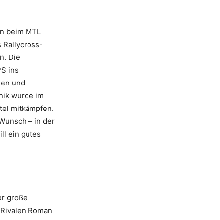
en beim MTL
s Rallycross-
n. Die
PS ins
ien und
nik wurde im
itel mitkämpfen.
 Wunsch – in der
ll ein gutes
er große
em Rivalen Roman