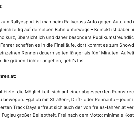
s:
zum Rallyesport ist man beim Rallycross Auto gegen Auto und 
leichzeitig auf derselben Bahn unterwegs – Kontakt ist dabei ni
nd kurz, übersichtlich und daher besonders Publikumsfreundlic
n Fahrer schaffen es in die Finalläufe, dort kommt es zum Sho
einzelnen Rennen dauern selten länger als fünf Minuten, Aufw
 die grünen Lichter angehen, geht’s los!
hren.at:
t bietet die Möglichkeit, sich auf einer abgesperrten Rennstrec
 bewegen. Egal ob mit Straßen-, Drift- oder Rennauto – jeder 
ten Track Days erfreut sich auch der von freies-fahren.at ver
Fuglau großer Beliebtheit. Frei nach dem Motto: minimale Kos