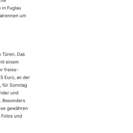
tte
e in Fuglau
inalrennen um
n Türen. Das
mit einem
er
freies-
5 Euro, an der
, für Sonntag
inder und
t. Besonders
iese gewähren
r Fotos und