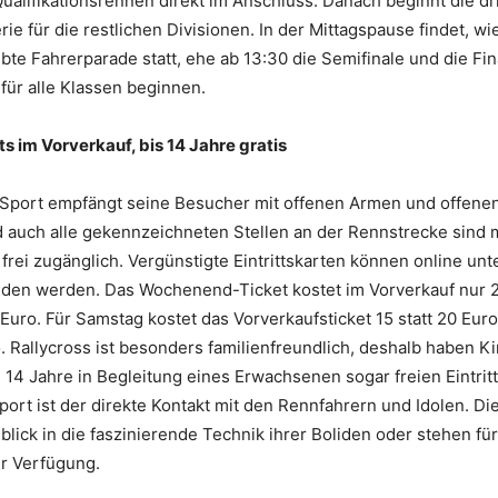
ualifikationsrennen direkt im Anschluss. Danach beginnt die dri
rie für die restlichen Divisionen. In der Mittagspause findet, wi
iebte Fahrerparade statt, ehe ab 13:30 die Semifinale und die F
für alle Klassen beginnen.
s im Vorverkauf, bis 14 Jahre gratis
-Sport empfängt seine Besucher mit offenen Armen und offene
d auch alle gekennzeichneten Stellen an der Rennstrecke sind 
 frei zugänglich. Vergünstigte Eintrittskarten können online unt
nden werden. Das Wochenend-Ticket kostet im Vorverkauf nur 2
uro. Für Samstag kostet das Vorverkaufsticket 15 statt 20 Euro
o. Rallycross ist besonders familienfreundlich, deshalb haben K
 14 Jahre in Begleitung eines Erwachsenen sogar freien Eintrit
port ist der direkte Kontakt mit den Rennfahrern und Idolen. D
blick in die faszinierende Technik ihrer Boliden oder stehen fü
r Verfügung.