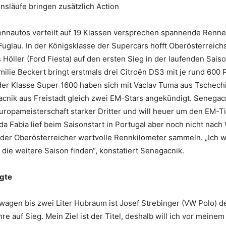
ionsläufe bringen zusätzlich Action
ennautos verteilt auf 19 Klassen versprechen spannende Renn
Fuglau. In der Königsklasse der Supercars hofft Oberösterreich
 Höller (Ford Fiesta) auf den ersten Sieg in der laufenden Saiso
ilie Beckert bringt erstmals drei Citroën DS3 mit je rund 600 
 der Klasse Super 1600 haben sich mit Vaclav Tuma aus Tschech
cnik aus Freistadt gleich zwei EM-Stars angekündigt. Senegac
Europameisterschaft starker Dritter und will heuer um den EM-T
a Fabia lief beim Saisonstart in Portugal aber noch nicht nach
der Oberösterreicher wertvolle Rennkilometer sammeln. „Ich wi
 die weitere Saison finden“, konstatiert Senegacnik.
agte
wagen bis zwei Liter Hubraum ist Josef Strebinger (VW Polo) d
hre auf Sieg. Mein Ziel ist der Titel, deshalb will ich vor mein