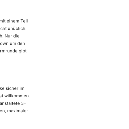
mit einem Teil
cht unüblich.
h. Nur die
wdown um den
ärmrunde gibt
ke sicher im
ist willkommen.
anstaltete 3-
ten, maximaler