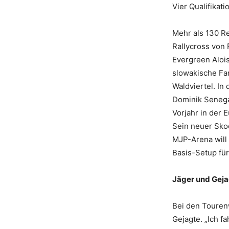
Vier Qualifikat
Mehr als 130 R
Rallycross von 
Evergreen Alois
slowakische Fam
Waldviertel. In
Dominik Senega
Vorjahr in der 
Sein neuer Skod
MJP-Arena will 
Basis-Setup für
Jäger und Gej
Bei den Touren
Gejagte. „Ich fa