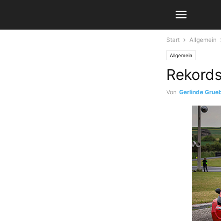
Start
Allgemein
Allgemein
Rekords
Von
Gerlinde Grueb