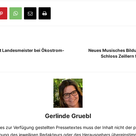
st Landesmeister bei Ökostrom-
Neues Musisches Bild
Schloss Zeillern 
Gerlinde Gruebl
nes zur Verfügung gestellten Pressetextes muss der Inhalt nicht der 
nung des jeweiligen Redakteurs oder des Herausgebers übereinstim