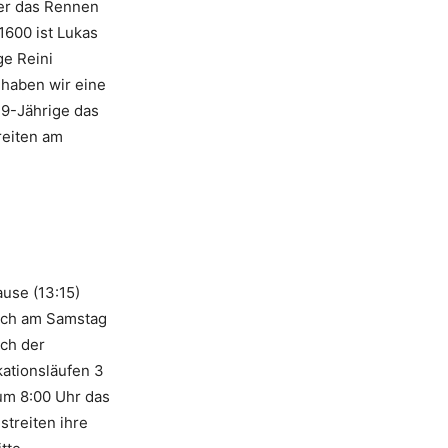
der das Rennen
1600 ist Lukas
ge Reini
 haben wir eine
19-Jährige das
reiten am
ause (13:15)
noch am Samstag
uch der
ationsläufen 3
 um 8:00 Uhr das
streiten ihre