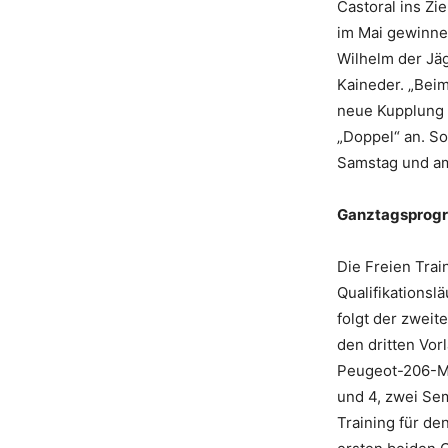
Castoral ins Z
im Mai gewinnen
Wilhelm der Jäg
Kaineder. „Beim
neue Kupplung e
„Doppel“ an. S
Samstag und am
Ganztagsprogra
Die Freien Trai
Qualifikationsl
folgt der zweit
den dritten Vor
Peugeot-206-Ma
und 4, zwei Sem
Training für de