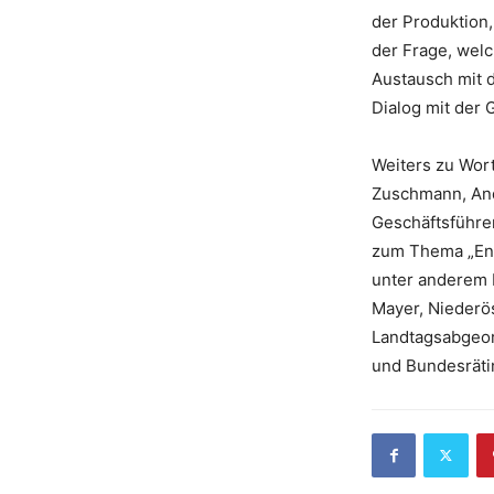
der Produktion,
der Frage, wel
Austausch mit 
Dialog mit der 
Weiters zu Wor
Zuschmann, And
Geschäftsführer
zum Thema „Ent
unter anderem 
Mayer, Niederös
Landtagsabgeor
und Bundesrätin