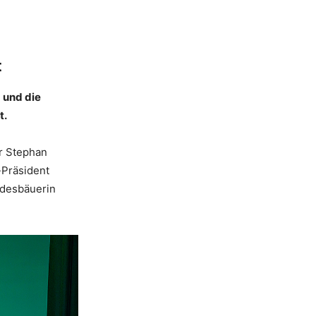
t
 und die
t.
er Stephan
-Präsident
ndesbäuerin