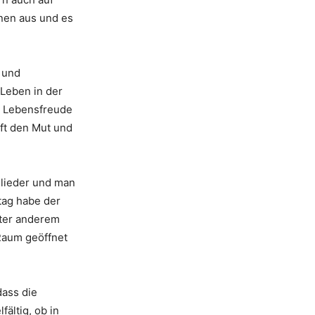
nen aus und es
 und
 Leben in der
ne Lebensfreude
aft den Mut und
glieder und man
tag habe der
nter anderem
Raum geöffnet
ass die
fältig, ob in