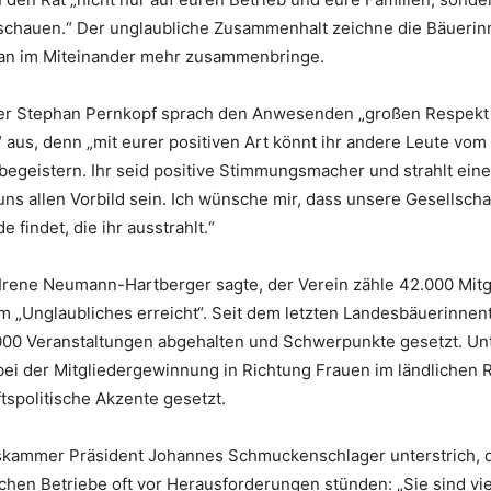
 schauen.“ Der unglaubliche Zusammenhalt zeichne die Bäuerin
 man im Miteinander mehr zusammenbringe.
ter Stephan Pernkopf sprach den Anwesenden „großen Respekt
aus, denn „mit eurer positiven Art könnt ihr andere Leute vom
begeistern. Ihr seid positive Stimmungsmacher und strahlt ei
 uns allen Vorbild sein. Ich wünsche mir, dass unsere Gesellsch
 findet, die ihr ausstrahlt.“
Irene Neumann-Hartberger sagte, der Verein zähle 42.000 Mit
 „Unglaubliches erreicht“. Seit dem letzten Landesbäuerinnen
.000 Veranstaltungen abgehalten und Schwerpunkte gesetzt. U
bei der Mitgliedergewinnung in Richtung Frauen im ländlichen 
tspolitische Akzente gesetzt.
skammer Präsident Johannes Schmuckenschlager unterstrich, d
ichen Betriebe oft vor Herausforderungen stünden: „Sie sind viel