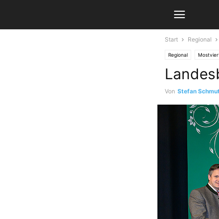
Start
Regional
Regional
Mostvier
Landesb
Von
Stefan Schmu