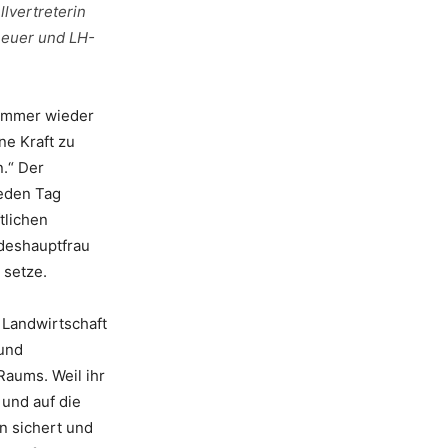
lvertreterin
heuer und LH-
 immer wieder
ne Kraft zu
n.“ Der
jeden Tag
tlichen
ndeshauptfrau
 setze.
 Landwirtschaft
 und
Raums. Weil ihr
 und auf die
n sichert und