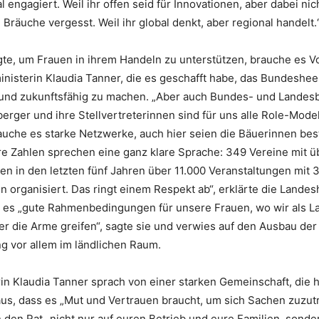
l engagiert. Weil ihr offen seid für Innovationen, aber dabei nic
 Bräuche vergesst. Weil ihr global denkt, aber regional handelt.
gte, um Frauen in ihrem Handeln zu unterstützen, brauche es V
nisterin Klaudia Tanner, die es geschafft habe, das Bundeshee
und zukunftsfähig zu machen. „Aber auch Bundes- und Landesb
ger und ihre Stellvertreterinnen sind für uns alle Role-Models
auche es starke Netzwerke, auch hier seien die Bäuerinnen be
ure Zahlen sprechen eine ganz klare Sprache: 349 Vereine mit 
en in den letzten fünf Jahren über 11.000 Veranstaltungen mit
 organisiert. Das ringt einem Respekt ab“, erklärte die Landes
es „gute Rahmenbedingungen für unsere Frauen, wo wir als L
r die Arme greifen“, sagte sie und verwies auf den Ausbau der
g vor allem im ländlichen Raum.
in Klaudia Tanner sprach von einer starken Gemeinschaft, die 
aus, dass es „Mut und Vertrauen braucht, um sich Sachen zuzut
den Rat „nicht nur auf euren Betrieb und eure Familien, sonde