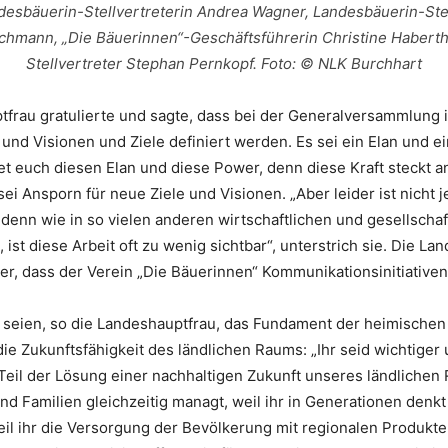
ndesbäuerin-Stellvertreterin Andrea Wagner, Landesbäuerin-Stel
chmann, „Die Bäuerinnen“-Geschäftsführerin Christine Habert
Stellvertreter Stephan Pernkopf. Foto: © NLK Burchhart
tfrau gratulierte und sagte, dass bei der Generalversammlung
und Visionen und Ziele definiert werden. Es sei ein Elan und ei
et euch diesen Elan und diese Power, denn diese Kraft steckt a
ei Ansporn für neue Ziele und Visionen. „Aber leider ist nicht 
denn wie in so vielen anderen wirtschaftlichen und gesellschaf
 ist diese Arbeit oft zu wenig sichtbar“, unterstrich sie. Die La
r, dass der Verein „Die Bäuerinnen“ Kommunikationsinitiativen
 seien, so die Landeshauptfrau, das Fundament der heimischen
die Zukunftsfähigkeit des ländlichen Raums: „Ihr seid wichtiger
eil der Lösung einer nachhaltigen Zukunft unseres ländlichen 
nd Familien gleichzeitig managt, weil ihr in Generationen denkt
eil ihr die Versorgung der Bevölkerung mit regionalen Produkte