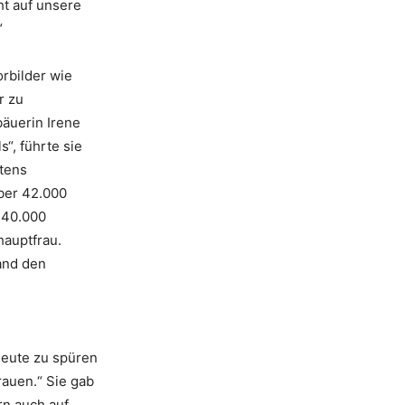
ht auf unsere
“
orbilder wie
r zu
äuerin Irene
“, führte sie
stens
über 42.000
 340.000
hauptfrau.
and den
heute zu spüren
rauen.“ Sie gab
rn auch auf