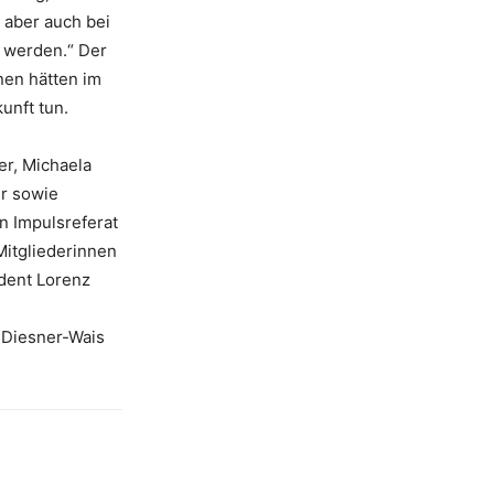
, aber auch bei
n werden.“ Der
nen hätten im
unft tun.
er, Michaela
er sowie
in Impulsreferat
Mitgliederinnen
dent Lorenz
 Diesner-Wais