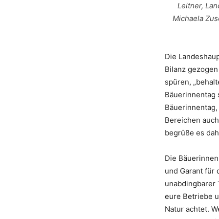
Leitner, La
Michaela Zus
Die Landeshaup
Bilanz gezogen 
spüren, „behalt
Bäuerinnentag s
Bäuerinnentag, 
Bereichen auch,
begrüße es dahe
Die Bäuerinnen
und Garant für 
unabdingbarer T
eure Betriebe u
Natur achtet. W