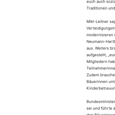
euch auch sozia
Traditionen und
Mikl-Leitner sa
Verteidigungsmi
modernisieren 
Neumann-Hartber
aus. Weiters br
aufgestellt, „e
Mitgliedern hab
Teilnehmerinnen
Zudem brauche 
Bäuerinnen unte
Kinderbetreuun
Bundesminister
sei und führte 
den Bäuerinnen 