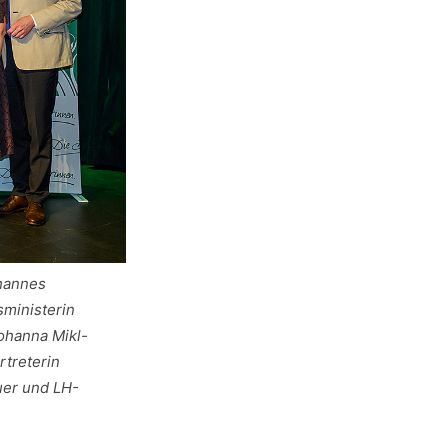
ohannes
ministerin
ohanna Mikl-
rtreterin
uer und LH-