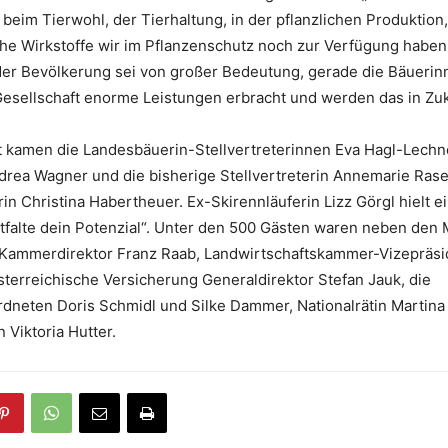
 beim Tierwohl, der Tierhaltung, in der pflanzlichen Produktion
che Wirkstoffe wir im Pflanzenschutz noch zur Verfügung habe
der Bevölkerung sei von großer Bedeutung, gerade die Bäuerin
Gesellschaft enorme Leistungen erbracht und werden das in Zuk
t kamen die Landesbäuerin-Stellvertreterinnen Eva Hagl-Lechn
rea Wagner und die bisherige Stellvertreterin Annemarie Ras
in Christina Habertheuer. Ex-Skirennläuferin Lizz Görgl hielt e
falte dein Potenzial“. Unter den 500 Gästen waren neben den 
Kammerdirektor Franz Raab, Landwirtschaftskammer-Vizepräsi
terreichische Versicherung Generaldirektor Stefan Jauk, die
dneten Doris Schmidl und Silke Dammer, Nationalrätin Martina
 Viktoria Hutter.