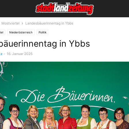
Mostviertel
Landesbäuerinnentag in Ybbs
tel
Niederösterreich
Politik
äuerinnentag in Ybbs
tz
-
16. Januar 2025