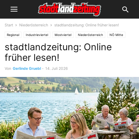
Start
Niederösterreich
stadtlandzeitung: Online früher lesen!
Regional
Industrieviertel
Mostviertel
Niederösterreich
NÖ Mitte
stadtlandzeitung: Online
Waldviertel
Weinviertel
früher lesen!
Von
Gerlinde Gruebl
-
14. Juli 2026