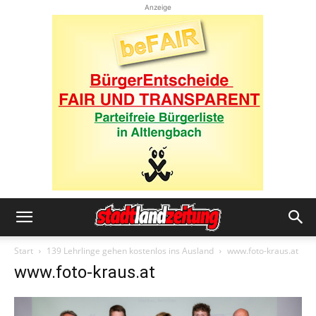
Anzeige
Start
139 Lehrlinge gehen kostenlos ins Ausland
www.foto-kraus.at
www.foto-kraus.at