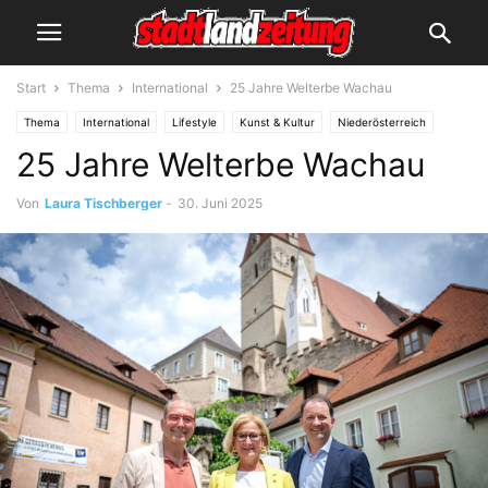
Start
Thema
International
25 Jahre Welterbe Wachau
Thema
International
Lifestyle
Kunst & Kultur
Niederösterreich
25 Jahre Welterbe Wachau
Reisen & Urlaub
Wirtschaft
Von
Laura Tischberger
-
30. Juni 2025