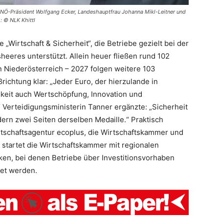
 NÖ-Präsident Wolfgang Ecker, Landeshauptfrau Johanna Mikl-Leitner und
: © NLK Khittl
e „Wirtschaft & Sicherheit“, die Betriebe gezielt bei der
eres unterstützt. Allein heuer fließen rund 102
 in Niederösterreich – 2027 folgen weitere 103
richtung klar: „Jeder Euro, der hierzulande in
chkeit auch Wertschöpfung, Innovation und
“ Verteidigungsministerin Tanner ergänzte: „Sicherheit
ern zwei Seiten derselben Medaille.“ Praktisch
tschaftsagentur ecoplus, die Wirtschaftskammer und
 startet die Wirtschaftskammer mit regionalen
en, bei denen Betriebe über Investitionsvorhaben
tet werden.