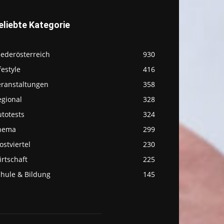
eliebte Kategorie
iederösterreich
930
festyle
416
eranstaltungen
358
egional
328
totests
324
hema
299
stviertel
230
rtschaft
225
chule & Bildung
145