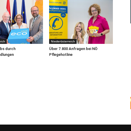
eich
Niederösterreich
obs durch
Über 7.800 Anfragen bei NÖ
edlungen
Pflegehotline