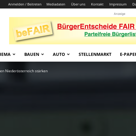
Anmelden / Beitreten
Mediadaten
Über uns
Kontakt
Impressum
Da
Anzeige
HEMA
BAUEN
AUTO
STELLENMARKT
E-PAPE
len Niederösterreich stärken