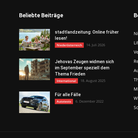
Beliebte Beiträge
B
stadtlandzeitung: Online früher
N
lesen!
Li
14. Juli 2026
Niederösterreich
V
R
Jehovas Zeugen widmen sich
im September speziell dem
Au
Thema Frieden
T
18. August 2025
International
Mo
Für alle Fälle
Wi
6. Dezember 2022
Autotests
S