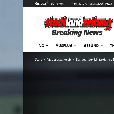
C
20.8
Freitag, 07. August 2026, 08:03
St. Pölten
stadtlandzeitung
NÖ
AUSFLUG
GESUND
T
Start
Niederösterreich
Bundesheer-Milliarden sol