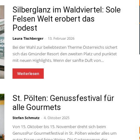
Silberglanz im Waldviertel: Sole
Felsen Welt erobert das
Podest
Laura Tischberger
-
13. Februar 2026
Bei der Wahl zur beliebtesten Therme Österreichs sichert
sich das Gmünder Resort den zweiten Platz und punktet
mit neuen Highlights. Wenn der sanfte Duft von...
Weiterlesen
St. Pölten: Genussfestival für
alle Gourmets
Stefan Schmutz
-
4. Oktober 2025
Von 15. Oktober bis 15. November dreht sich beim
GenussPur Gourmetfestival in St. Pölten wieder alles um
gutes Essen und feine Weine. Die Gastronomen der...