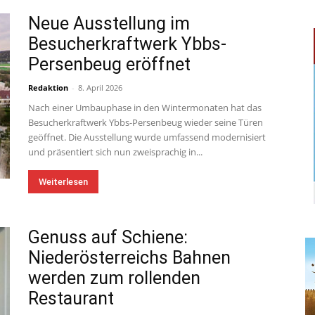
Neue Ausstellung im
Besucherkraftwerk Ybbs-
Persenbeug eröffnet
Redaktion
-
8. April 2026
Nach einer Umbauphase in den Wintermonaten hat das
Besucherkraftwerk Ybbs-Persenbeug wieder seine Türen
geöffnet. Die Ausstellung wurde umfassend modernisiert
und präsentiert sich nun zweisprachig in...
Weiterlesen
Genuss auf Schiene:
Niederösterreichs Bahnen
werden zum rollenden
Restaurant