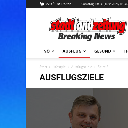
C
22.3
Samstag, 08. August 2026, 01:46
St. Pölten
stadtlandzeitung
NÖ
AUSFLUG
GESUND
T
Start
Lifestyle
Ausflugsziele
Seite 3
AUSFLUGSZIELE