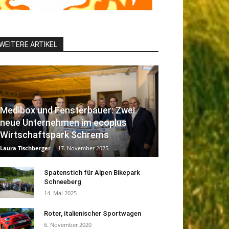
WEITERE ARTIKEL
Medibox und Fensterbauer: Zwei
neue Unternehmen im ecoplus
Wirtschaftspark Schrems
Laura Tischberger
-
17. November 2025
Spatenstich für Alpen Bikepark
Schneeberg
14. Mai 2025
Roter, italienischer Sportwagen
6. November 2020