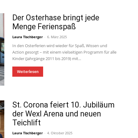
Der Osterhase bringt jede
Menge Ferienspaß
Laura Tischberger
-
6. März 2025
In den Osterferien wird wieder für Spaß, Wissen und
Action gesorgt – mit einem vielseitigen Programm für alle
Kinder (Jahrgänge 2011 bis 2019) mit...
Weiterlesen
St. Corona feiert 10. Jubiläum
der Wexl Arena und neuen
Teichlift
Laura Tischberger
-
4. Oktober 2025