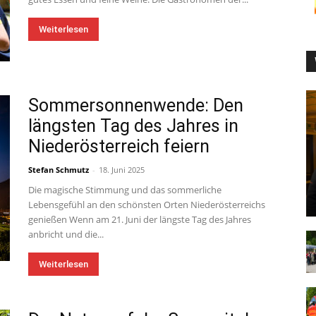
Weiterlesen
Sommersonnenwende: Den
längsten Tag des Jahres in
Niederösterreich feiern
Stefan Schmutz
-
18. Juni 2025
Die magische Stimmung und das sommerliche
Lebensgefühl an den schönsten Orten Niederösterreichs
genießen Wenn am 21. Juni der längste Tag des Jahres
anbricht und die...
Weiterlesen