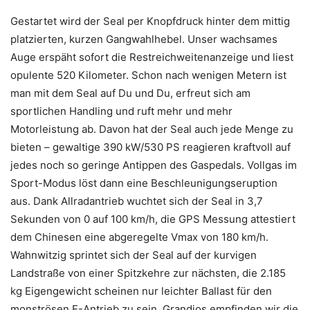
Gestartet wird der Seal per Knopfdruck hinter dem mittig
platzierten, kurzen Gangwahlhebel. Unser wachsames
Auge erspäht sofort die Restreichweitenanzeige und liest
opulente 520 Kilometer. Schon nach wenigen Metern ist
man mit dem Seal auf Du und Du, erfreut sich am
sportlichen Handling und ruft mehr und mehr
Motorleistung ab. Davon hat der Seal auch jede Menge zu
bieten – gewaltige 390 kW/530 PS reagieren kraftvoll auf
jedes noch so geringe Antippen des Gaspedals. Vollgas im
Sport-Modus löst dann eine Beschleunigungseruption
aus. Dank Allradantrieb wuchtet sich der Seal in 3,7
Sekunden von 0 auf 100 km/h, die GPS Messung attestiert
dem Chinesen eine abgeregelte Vmax von 180 km/h.
Wahnwitzig sprintet sich der Seal auf der kurvigen
Landstraße von einer Spitzkehre zur nächsten, die 2.185
kg Eigengewicht scheinen nur leichter Ballast für den
monströsen E-Antrieb zu sein. Grandios empfinden wir die