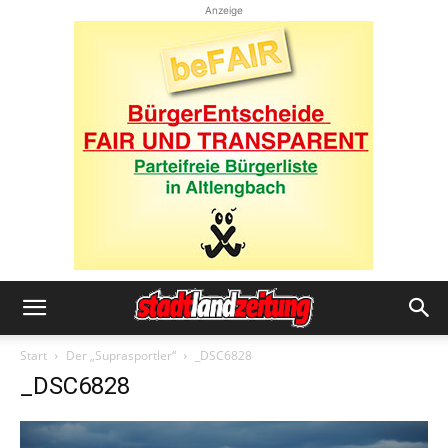
Anzeige
Start
Der „Suprasportler“
_DSC6828
_DSC6828