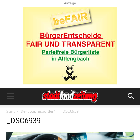
Anzeige
Start
Der „Suprasportler“
_DSC6939
_DSC6939