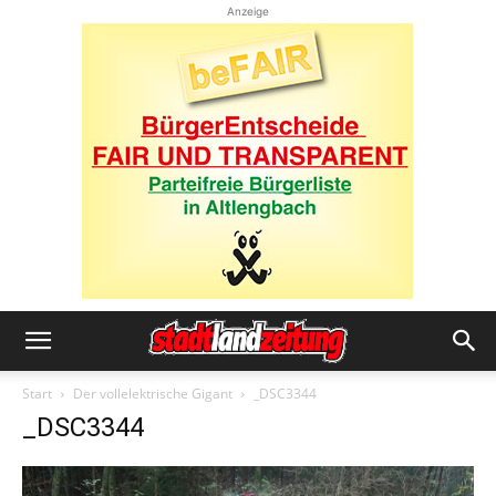
Anzeige
Start
Der vollelektrische Gigant
_DSC3344
_DSC3344