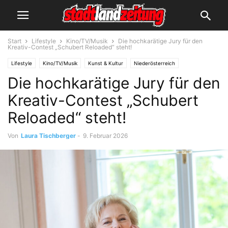
Start
Lifestyle
Kino/TV/Musik
Die hochkarätige Jury für den
Kreativ-Contest „Schubert Reloaded“ steht!
Lifestyle
Kino/TV/Musik
Kunst & Kultur
Niederösterreich
Die hochkarätige Jury für den
Veranstaltungen
Kreativ-Contest „Schubert
Reloaded“ steht!
Von
Laura Tischberger
-
9. Februar 2026