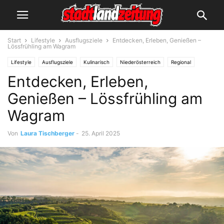
Start
Lifestyle
Ausflugsziele
Entdecken, Erleben, Genießen –
Lössfrühling am Wagram
Lifestyle
Ausflugsziele
Kulinarisch
Niederösterreich
Regional
Entdecken, Erleben,
Waldviertel
Genießen – Lössfrühling am
Wagram
Von
Laura Tischberger
-
25. April 2025