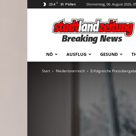
C
23.4
Donnerstag, 06. August 2026, 0
St. Pölten
stadtlandzeitung
NÖ
AUSFLUG
GESUND
T
Start
Niederösterreich
Erfolgreiche Preisübergab