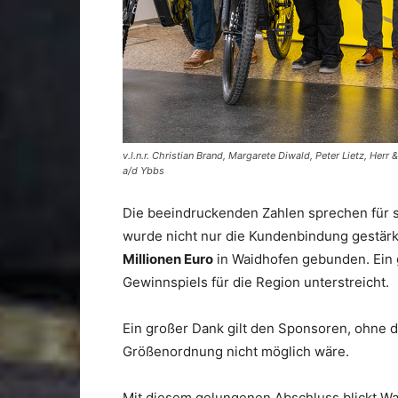
v.l.n.r. Christian Brand, Margarete Diwald, Peter Lietz, He
a/d Ybbs
Die beeindruckenden Zahlen sprechen für s
wurde nicht nur die Kundenbindung gestärk
Millionen Euro
in Waidhofen gebunden. Ein g
Gewinnspiels für die Region unterstreicht.
Ein großer Dank gilt den Sponsoren, ohne d
Größenordnung nicht möglich wäre.
Mit diesem gelungenen Abschluss blickt Wai