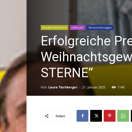
Niederösterreich
Lifestyle
Veranstaltungen
Erfolgreiche Pr
Weihnachtsgewi
STERNE“
Von
Laura Tischberger
-
21. Januar 2025
1148
Teilen