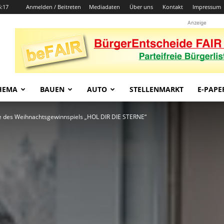
5:17
Anmelden / Beitreten
Mediadaten
Über uns
Kontakt
Impressum
Anzeige
HEMA
BAUEN
AUTO
STELLENMARKT
E-PAPE
e des Weihnachtsgewinnspiels „HOL DIR DIE STERNE“