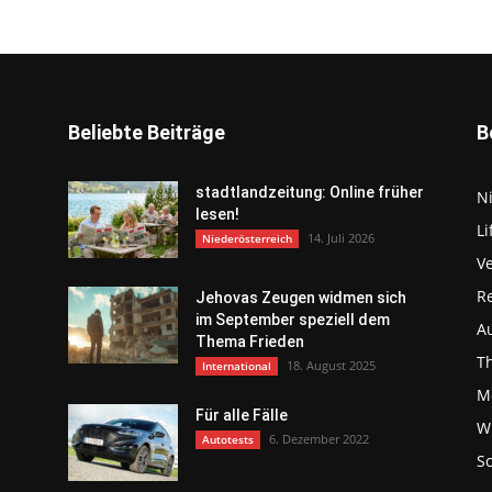
Beliebte Beiträge
B
stadtlandzeitung: Online früher
N
lesen!
Li
14. Juli 2026
Niederösterreich
V
R
Jehovas Zeugen widmen sich
im September speziell dem
Au
Thema Frieden
T
18. August 2025
International
Mo
Für alle Fälle
Wi
6. Dezember 2022
Autotests
S