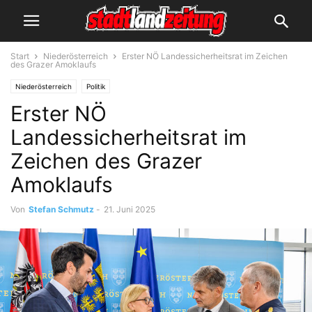
Start
Niederösterreich
Erster NÖ Landessicherheitsrat im Zeichen
des Grazer Amoklaufs
Niederösterreich
Politik
Erster NÖ
Landessicherheitsrat im
Zeichen des Grazer
Amoklaufs
Von
Stefan Schmutz
-
21. Juni 2025