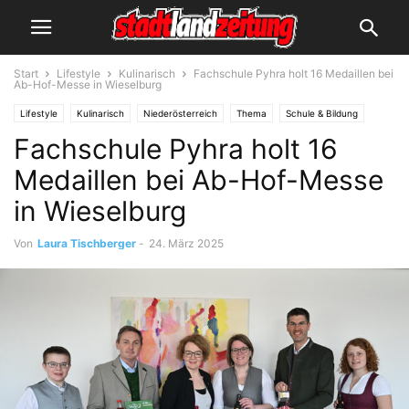
Start
Lifestyle
Kulinarisch
Fachschule Pyhra holt 16 Medaillen bei
Ab-Hof-Messe in Wieselburg
Lifestyle
Kulinarisch
Niederösterreich
Thema
Schule & Bildung
Fachschule Pyhra holt 16
Medaillen bei Ab-Hof-Messe
in Wieselburg
Von
Laura Tischberger
-
24. März 2025