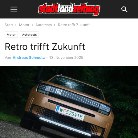
Start
Motor
Autotests
Retro trifft Zukunft
Motor
Autotests
Retro trifft Zukunft
Von
Andreas Schmutz
-
13. November 2025