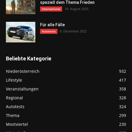
speziell dem Thema Frieden
18. August 2025
International
Für alle Fälle
6. Dezember 2022
Autotests
Beliebte Kategorie
Niederösterreich
932
Lifestyle
417
Veranstaltungen
358
Regional
328
Autotests
324
Thema
299
Mostviertel
230