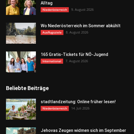
Alltag
9. August 2026
Niederösterreich
Wo Niederösterreich im Sommer abkühlt
8. August 2026
Ausflugsziele
165 Gratis-Tickets für NÖ-Jugend
7. August 2026
International
Beliebte Beiträge
stadtlandzeitung: Online früher lesen!
14. Juli 2026
Niederösterreich
Jehovas Zeugen widmen sich im September