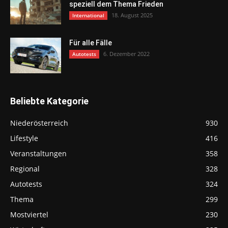
speziell dem Thema Frieden
18. August 2025
International
Für alle Fälle
6. Dezember 2022
Autotests
Beliebte Kategorie
Niederösterreich
930
Lifestyle
416
Veranstaltungen
358
Regional
328
Autotests
324
Thema
299
Mostviertel
230