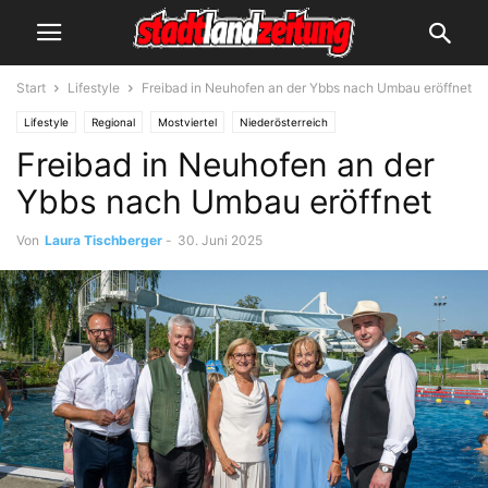
Start
Lifestyle
Freibad in Neuhofen an der Ybbs nach Umbau eröffnet
Lifestyle
Regional
Mostviertel
Niederösterreich
Freibad in Neuhofen an der
Ybbs nach Umbau eröffnet
Von
Laura Tischberger
-
30. Juni 2025