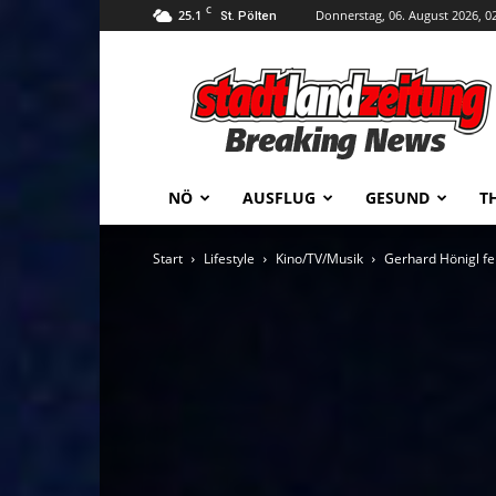
C
25.1
Donnerstag, 06. August 2026, 0
St. Pölten
stadtlandzeitung
NÖ
AUSFLUG
GESUND
T
Start
Lifestyle
Kino/TV/Musik
Gerhard Hönigl fe