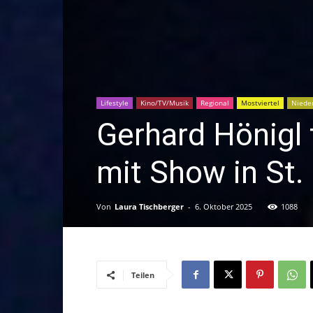
Lifestyle
Kino/TV/Musik
Regional
Mostviertel
Nieder
Gerhard Hönigl 
mit Show in St.
Von
Laura Tischberger
-
6. Oktober 2025
1088
Teilen