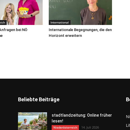
eich
International
Anfragen bei NÖ
Internationale Begegnungen, die den
ne
Horizont erweitern
Beliebte Beiträge
B
stadtlandzeitung: Online früher
N
lesen!
Li
14. Juli 2026
Niederösterreich