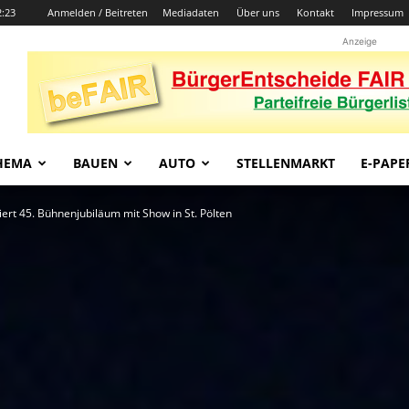
2:23
Anmelden / Beitreten
Mediadaten
Über uns
Kontakt
Impressum
Anzeige
HEMA
BAUEN
AUTO
STELLENMARKT
E-PAPE
iert 45. Bühnenjubiläum mit Show in St. Pölten