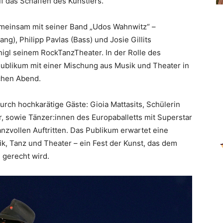
f das Schaffen des Künstlers.
Gemeinsam mit seiner Band „Udos Wahnwitz“ –
ng), Philipp Pavlas (Bass) und Josie Gillits
igl seinem RockTanzTheater. In der Rolle des
ublikum mit einer Mischung aus Musik und Theater in
chen Abend.
ch hochkarätige Gäste: Gioia Mattasits, Schülerin
, sowie Tänzer:innen des Europaballetts mit Superstar
nzvollen Auftritten. Das Publikum erwartet eine
k, Tanz und Theater – ein Fest der Kunst, das dem
gerecht wird.