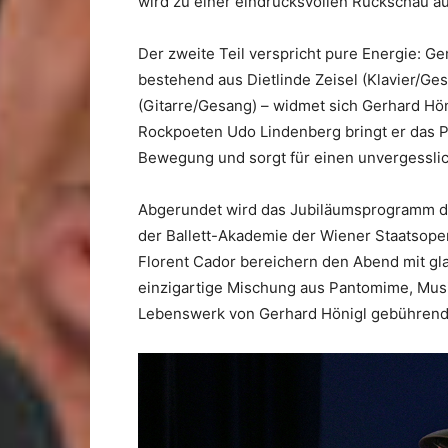
wird zu einer eindrucksvollen Rückschau au
Der zweite Teil verspricht pure Energie: 
bestehend aus Dietlinde Zeisel (Klavier/Gesa
(Gitarre/Gesang) – widmet sich Gerhard Hön
Rockpoeten Udo Lindenberg bringt er das P
Bewegung und sorgt für einen unvergessli
Abgerundet wird das Jubiläumsprogramm dur
der Ballett-Akademie der Wiener Staatsoper
Florent Cador bereichern den Abend mit gla
einzigartige Mischung aus Pantomime, Musi
Lebenswerk von Gerhard Hönigl gebührend 