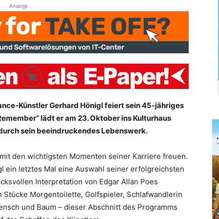
Anzeige
e-Künstler Gerhard Hönigl feiert sein 45-jähriges
Remember“ lädt er am 23. Oktober ins Kulturhaus
 durch sein beeindruckendes Lebenswerk.
 mit den wichtigsten Momenten seiner Karriere freuen.
l ein letztes Mal eine Auswahl seiner erfolgreichsten
ksvollen Interpretation von Edgar Allan Poes
 Stücke Morgentoilette, Golfspieler, Schlafwandlerin
 Mensch und Baum – dieser Abschnitt des Programms