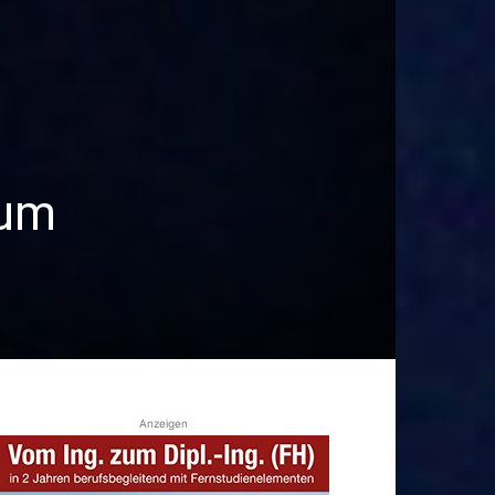
äum
Anzeigen