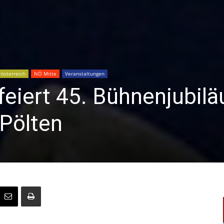
österreich
NÖ Mitte
Veranstaltungen
feiert 45. Bühnenjubil
 Pölten