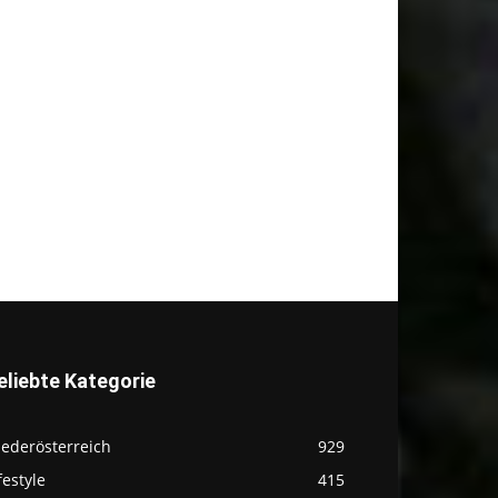
eliebte Kategorie
iederösterreich
929
festyle
415