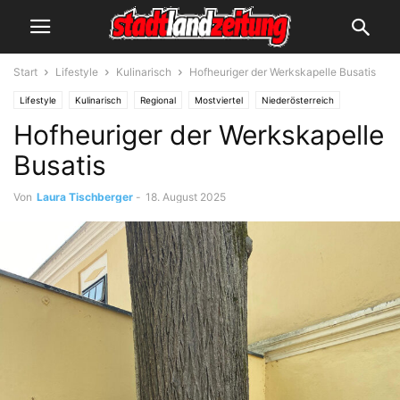
Start
Lifestyle
Kulinarisch
Hofheuriger der Werkskapelle Busatis
Lifestyle
Kulinarisch
Regional
Mostviertel
Niederösterreich
Hofheuriger der Werkskapelle
Veranstaltungen
Busatis
Von
Laura Tischberger
-
18. August 2025