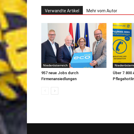
Verwandte Artikel
Mehr vom Autor
Niederösterreich
Niederösterr
957 neue Jobs durch
Über 7.800 
Firmenansiedlungen
Pflegehotli