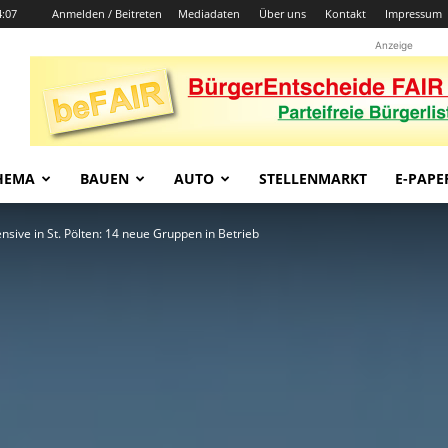
4:07
Anmelden / Beitreten
Mediadaten
Über uns
Kontakt
Impressum
Anzeige
HEMA
BAUEN
AUTO
STELLENMARKT
E-PAPE
nsive in St. Pölten: 14 neue Gruppen in Betrieb