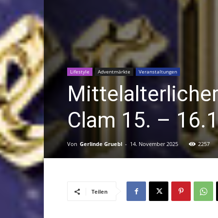
Lifestyle
Adventmärkte
Veranstaltungen
Mittelalterlich
Clam 15. – 16.
Von
Gerlinde Gruebl
-
14. November 2025
2257
Teilen