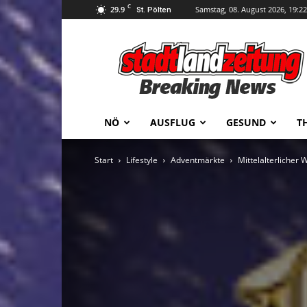
C
29.9
Samstag, 08. August 2026, 19:22
St. Pölten
stadtlandzeitung
NÖ
AUSFLUG
GESUND
T
Start
Lifestyle
Adventmärkte
Mittelalterlicher