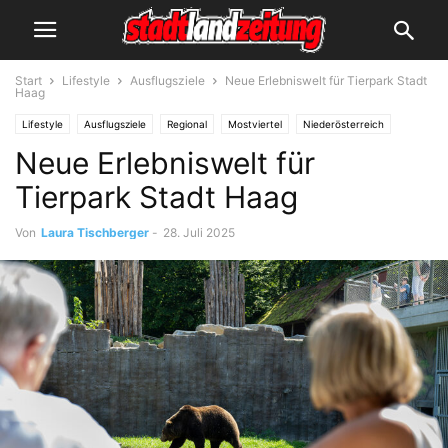
Start
Lifestyle
Ausflugsziele
Neue Erlebniswelt für Tierpark Stadt
Haag
Lifestyle
Ausflugsziele
Regional
Mostviertel
Niederösterreich
Neue Erlebniswelt für
Tierpark Stadt Haag
Von
Laura Tischberger
-
28. Juli 2025