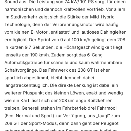
Sound aus. Die Leistung von 74 kW/ 101 PS sorgt für einen
harmonischen und dennoch kraftvollen Vortrieb. Vor allem
im Stadtverkehr zeigt sich die Stärke der Mild-Hybrid-
Technologie, denn der Verbrennungsmotor wird häufig
vom kleinen E-Motor „entlastet“ und lautloses Dahingleiten
ermöglicht. Der Sprint von 0 auf 100 km/h gelingt dem 208
in kurzen 9,7 Sekunden, die Höchstgeschwindigkeit liegt
jenseits der 190 km/h. Zudem sorgt das 6-Gang-
Automatikgetriebe für schnelle und kaum wahrnehmbare
Schaltvorgänge. Das Fahrwerk des 208 GT ist eher
sportlich abgestimmt, bleibt dennoch dabei
langstreckentauglich. Die direkte Lenkung ist dabei ein
weiterer Pluspunkt des kleinen Löwen, exakt und wendig
wie ein Kart lässt sich der 208 um enge Spitzkehren
treiben. Generell stehen im Fahrbetrieb drei Fahrmodi
(Eco, Normal und Sport) zur Verfügung, uns „taugt“ zum
208 GT der Sport-Modus, denn dann geht der Peugeot
entsprechend dynamisch zur Sache, sparsam bleibt er