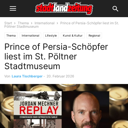
Start
Thema
International
Prince of Persia-Schöpfer liest im St.
Pöltner Stadtmuseum
Thema
International
Lifestyle
Kunst & Kultur
Regional
Prince of Persia-Schöpfer
Mostviertel
Niederösterreich
NÖ Mitte
Veranstaltungen
liest im St. Pöltner
Stadtmuseum
Von
Laura Tischberger
-
20. Februar 2026