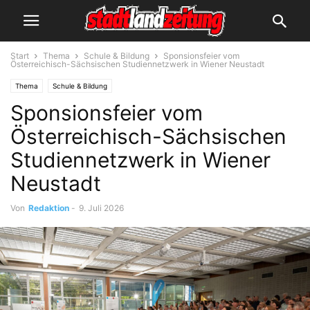
Start
Thema
Schule & Bildung
Sponsionsfeier vom
Österreichisch-Sächsischen Studiennetzwerk in Wiener Neustadt
Thema
Schule & Bildung
Sponsionsfeier vom
Österreichisch-Sächsischen
Studiennetzwerk in Wiener
Neustadt
Von
Redaktion
-
9. Juli 2026