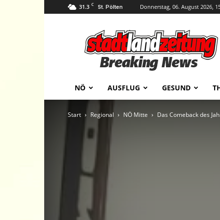
C
31.3
Donnerstag, 06. August 2026, 1
St. Pölten
stadtlandzeitung
NÖ
AUSFLUG
GESUND
T
Start
Regional
NÖ Mitte
Das Comeback des Jahr