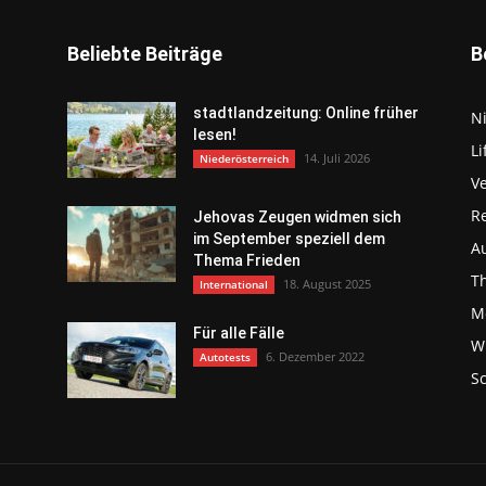
Beliebte Beiträge
B
stadtlandzeitung: Online früher
N
lesen!
Li
14. Juli 2026
Niederösterreich
V
R
Jehovas Zeugen widmen sich
im September speziell dem
Au
Thema Frieden
T
18. August 2025
International
Mo
Für alle Fälle
Wi
6. Dezember 2022
Autotests
S