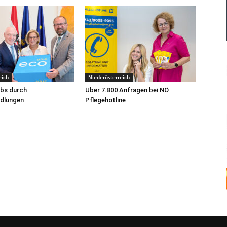
eich
Niederösterreich
obs durch
Über 7.800 Anfragen bei NÖ
edlungen
Pflegehotline