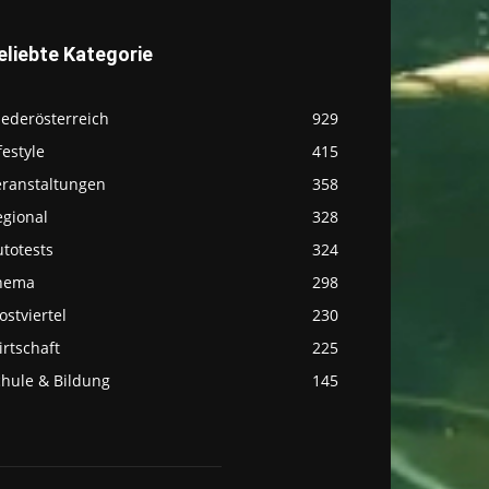
eliebte Kategorie
iederösterreich
929
festyle
415
eranstaltungen
358
egional
328
totests
324
hema
298
stviertel
230
rtschaft
225
chule & Bildung
145