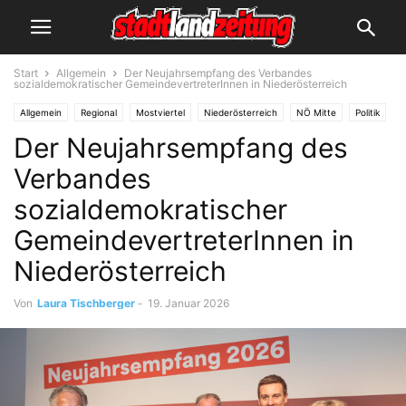
Start
Allgemein
Der Neujahrsempfang des Verbandes
sozialdemokratischer GemeindevertreterInnen in Niederösterreich
Allgemein
Regional
Mostviertel
Niederösterreich
NÖ Mitte
Politik
Der Neujahrsempfang des
Verbandes
sozialdemokratischer
GemeindevertreterInnen in
Niederösterreich
Von
Laura Tischberger
-
19. Januar 2026