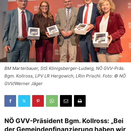
BM Marterbauer, StS Königsberger-Ludwig, NÖ GVV-Präs.
Bgm. Kollross, LPV LR Hergowich, LRin Prischl. Foto: © NÖ
GVV/Werner Jäger
NÖ GVV-Präsident Bgm. Kollross:
„Bei
der Gemeindenfinanzierung
haben wir