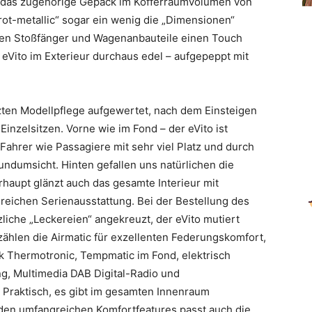
 das zugehörige Gepäck im Kofferraumvolumen von
rot-metallic“ sogar ein wenig die „Dimensionen“
rten Stoßfänger und Wagenanbauteile einen Touch
 eVito im Exterieur durchaus edel – aufgepeppt mit
ten Modellpflege aufgewertet, nach dem Einsteigen
Einzelsitzen. Vorne wie im Fond – der eVito ist
ahrer wie Passagiere mit sehr viel Platz und durch
Rundumsicht. Hinten gefallen uns natürlichen die
rhaupt glänzt auch das gesamte Interieur mit
reichen Serienausstattung. Bei der Bestellung des
iche „Leckereien“ angekreuzt, der eVito mutiert
zählen die Airmatic für exzellenten Federungskomfort,
k Thermotronic, Tempmatic im Fond, elektrisch
g, Multimedia DAB Digital-Radio und
 Praktisch, es gibt im gesamten Innenraum
den umfangreichen Komfortfeatures passt auch die