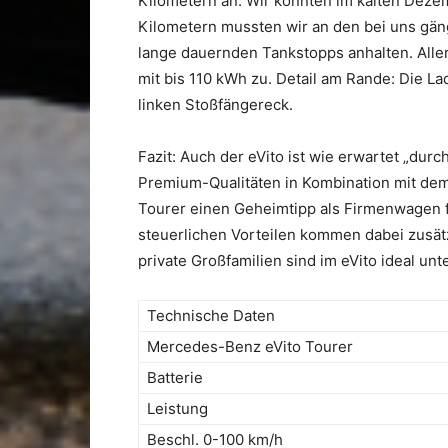
Kilometern an. Wir konnten im kalten Dezem
Kilometern mussten wir an den bei uns gän
lange dauernden Tankstopps anhalten. Alle
mit bis 110 kWh zu. Detail am Rande: Die La
linken Stoßfängereck.
Fazit: Auch der eVito ist wie erwartet „dur
Premium-Qualitäten in Kombination mit de
Tourer einen Geheimtipp als Firmenwagen 
steuerlichen Vorteilen kommen dabei zusät
private Großfamilien sind im eVito ideal un
Technische Daten
Mercedes-Benz eVito Tourer
Batterie
Leistung
Beschl. 0-100 km/h