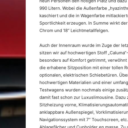
neun Personen den nötigen Platz und dazu
990 Litern. Wobei die Außenfarbe „hyazinth
kaschiert und die in Wagenfarbe mitlackie
Sportlichkeit erzeugen. In Summe wirkt der
Chrom und 18“ Leichtmetallfelgen.
Auch der Innenraum wurde im Zuge der letz
sitzen wir auf hochwertigen Stoff „Caluma“-
besonders auf Komfort getrimmt, verwöhnt F
die erhabene Sitzposition mit einer tollen 
optionalen, elektrischen Schiebetüren. Übe
hochwertigen Materialien und einer umfang
Testwagens wurden nochmals einige zusätzl
damit fast schon zur Luxuslimousine. Dazu 
Sitzheizung vorne, Klimatisierungsautomati
anklappbare Außenspiegel, Vorklimatisierun
Navigationssystem mit 7“ Touchscreen, etc.
Ablagefächer und Cupholder en masse. Zu 