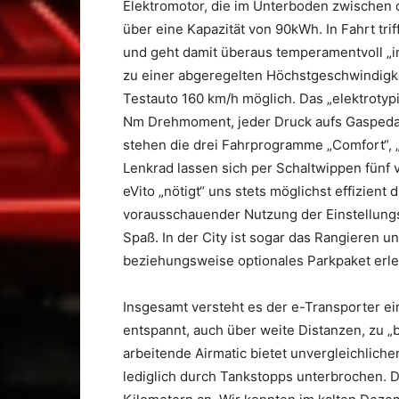
Elektromotor, die im Unterboden zwischen d
über eine Kapazität von 90kWh. In Fahrt tri
und geht damit überaus temperamentvoll „in
zu einer abgeregelten Höchstgeschwindigke
Testauto 160 km/h möglich. Das „elektroty
Nm Drehmoment, jeder Druck aufs Gaspedal
stehen die drei Fahrprogramme „Comfort“,
Lenkrad lassen sich per Schaltwippen fünf 
eVito „nötigt“ uns stets möglichst effizient 
vorausschauender Nutzung der Einstellungs
Spaß. In der City ist sogar das Rangieren u
beziehungsweise optionales Parkpaket erle
Insgesamt versteht es der e-Transporter ei
entspannt, auch über weite Distanzen, zu „
arbeitende Airmatic bietet unvergleichlic
lediglich durch Tankstopps unterbrochen. 