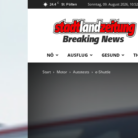
C
24.4
Sonntag, 09. August 2026, 10:52
St. Pölten
stadtlandzeitung
NÖ
AUSFLUG
GESUND
T
Start
Motor
Autotests
e-Shuttle