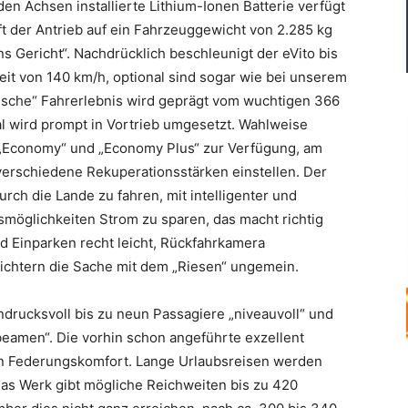
en Achsen installierte Lithium-Ionen Batterie verfügt
fft der Antrieb auf ein Fahrzeuggewicht von 2.285 kg
s Gericht“. Nachdrücklich beschleunigt der eVito bis
it von 140 km/h, optional sind sogar wie bei unserem
pische“ Fahrerlebnis wird geprägt vom wuchtigen 366
 wird prompt in Vortrieb umgesetzt. Wahlweise
 „Economy“ und „Economy Plus“ zur Verfügung, am
verschiedene Rekuperationsstärken einstellen. Der
durch die Lande zu fahren, mit intelligenter und
möglichkeiten Strom zu sparen, das macht richtig
nd Einparken recht leicht, Rückfahrkamera
ichtern die Sache mit dem „Riesen“ ungemein.
ndrucksvoll bis zu neun Passagiere „niveauvoll“ und
beamen“. Die vorhin schon angeführte exzellent
hen Federungskomfort. Lange Urlaubsreisen werden
Das Werk gibt mögliche Reichweiten bis zu 420