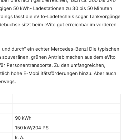
ber dies nicht ganz erreichen, nach ca. 300 bis 340
gigen 50 kWh- Ladestationen zu 30 bis 50 Minuten
rdings lässt die eVito-Ladetechnik sogar Tankvorgänge
debuchse sitzt beim eVito gut erreichbar im vorderen
ch und durch“ ein echter Mercedes-Benz! Die typischen
m souveränen, grünen Antrieb machen aus dem eVito
für Personentransporte. Zu den umfangreichen,
zlich hohe E-Mobilitätsförderungen hinzu. Aber auch
terwegs.
90 kWh
150 kW/204 PS
k. A.