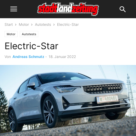
Start
Motor
Autotests
Electric-Star
Motor
Autotests
Electric-Star
Von
Andreas Schmutz
-
18. Januar 2022