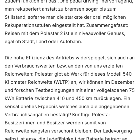
Zudem funktioniert das „One pedal driving“ hervorragend,
man rekuperiert anstatt zu bremsen sogar bis zum
Stillstand, soferne man die stärkste der drei möglichen
Rekuperationsstufen eingestellt hat. Zusammengefasst:
Reisen mit dem Polestar 2 ist ein niveauvoller Genuss,
egal ob Stadt, Land oder Autobahn.
Die hohe Effizienz des Antriebs widerspiegelt sich auch an
den Verbrauchswerten bzw. an den von uns erzielten
Reichweiten: Polestar gibt ab Werk für dieses Modell 540
Kilometer Reichweite (WLTP) an, wir können im Dezember
und forschen Testbedingungen mit einer vollgeladenen 75
kWh Batterie zwischen 410 und 450 km zurücklegen. Ein
sensationelles Ergebnis welches auch die angegebenen
Verbrauchsangaben bestätigt! Künftige Polestar
Besitzerinnen und Besitzer werden somit von
Reichweitenängsten verschont bleiben. Der Ladevorgang
selbst ist easy, die Ladefähigkeit der Batterie beträgt an