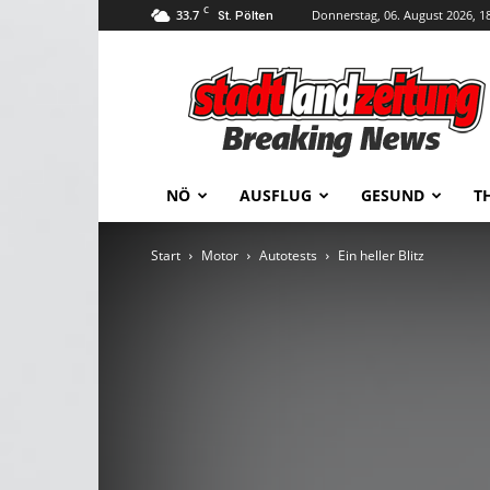
C
33.7
Donnerstag, 06. August 2026, 1
St. Pölten
stadtlandzeitung
NÖ
AUSFLUG
GESUND
T
Start
Motor
Autotests
Ein heller Blitz