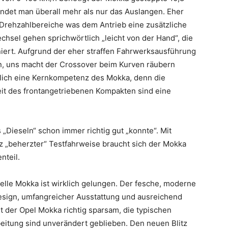
indet man überall mehr als nur das Auslangen. Eher
 Drehzahlbereiche was dem Antrieb eine zusätzliche
chsel gehen sprichwörtlich „leicht von der Hand“, die
niert. Aufgrund der eher straffen Fahrwerksausführung
n, uns macht der Crossover beim Kurven räubern
türlich eine Kernkompetenz des Mokka, denn die
eit des frontangetriebenen Kompakten sind eine
 „Dieseln“ schon immer richtig gut „konnte“. Mit
tz „beherzter“ Testfahrweise braucht sich der Mokka
nteil.
uelle Mokka ist wirklich gelungen. Der fesche, moderne
esign, umfangreicher Ausstattung und ausreichend
st der Opel Mokka richtig sparsam, die typischen
beitung sind unverändert geblieben. Den neuen Blitz