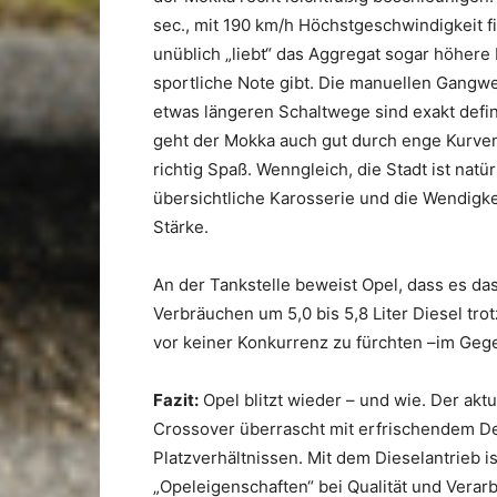
sec., mit 190 km/h Höchstgeschwindigkeit f
unüblich „liebt“ das Aggregat sogar höhere
sportliche Note gibt. Die manuellen Gangwe
etwas längeren Schaltwege sind exakt defi
geht der Mokka auch gut durch enge Kurve
richtig Spaß. Wenngleich, die Stadt ist na
übersichtliche Karosserie und die Wendigk
Stärke.
An der Tankstelle beweist Opel, dass es das
Verbräuchen um 5,0 bis 5,8 Liter Diesel tro
vor keiner Konkurrenz zu fürchten –im Gege
Fazit:
Opel blitzt wieder – und wie. Der akt
Crossover überrascht mit erfrischendem D
Platzverhältnissen. Mit dem Dieselantrieb i
„Opeleigenschaften“ bei Qualität und Verar