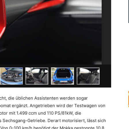
cht, die üblichen Assistenten werden sogar
omat ergänzt. Angetrieben wird der Testwagen von
tor mit 1.499 ccm und 110 PS/81kW, die
s Sechsgang-Getriebe. Derart motorisiert, lässt sich
. Von 0-100 km/h benötigt der Mokka gestoppte 10,8