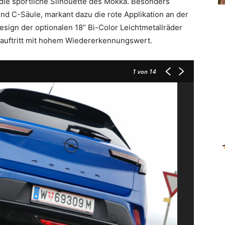
t die sportliche Silhouette des Mokka. Besonders
-und C-Säule, markant dazu die rote Applikation an der
ign der optionalen 18“ Bi-Color Leichtmetallräder
tauftritt mit hohem Wiedererkennungswert.
1
von 14