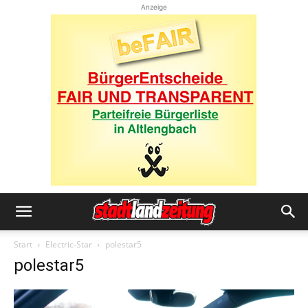
Anzeige
Start
Electric-Star
polestar5
polestar5