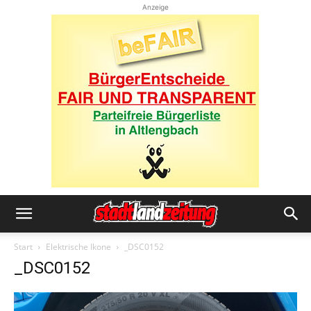
Anzeige
Start
Elektrische Ikone
_DSC0152
_DSC0152