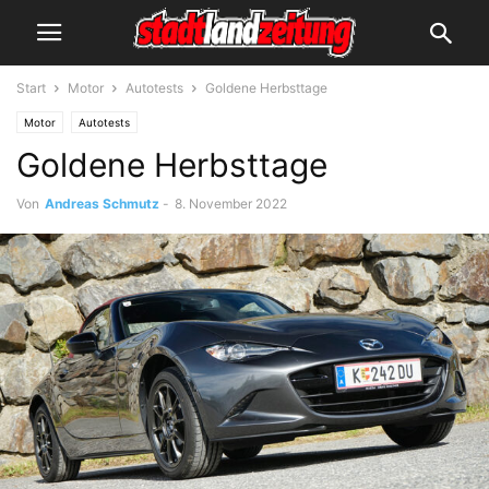
Start
Motor
Autotests
Goldene Herbsttage
Motor
Autotests
Goldene Herbsttage
Von
Andreas Schmutz
-
8. November 2022