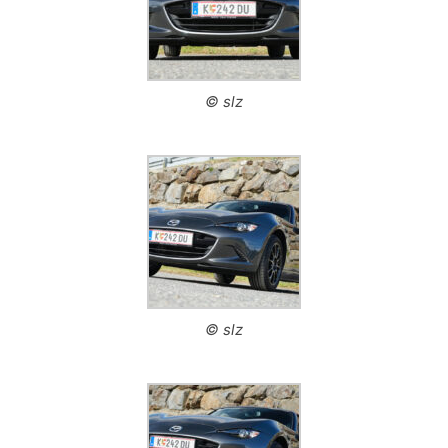
© slz
© slz