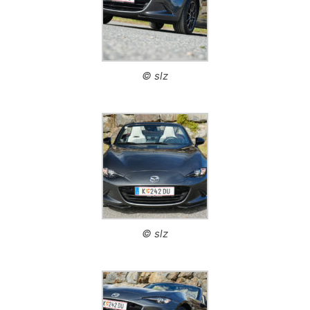
© slz
© slz