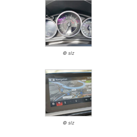
© slz
© slz