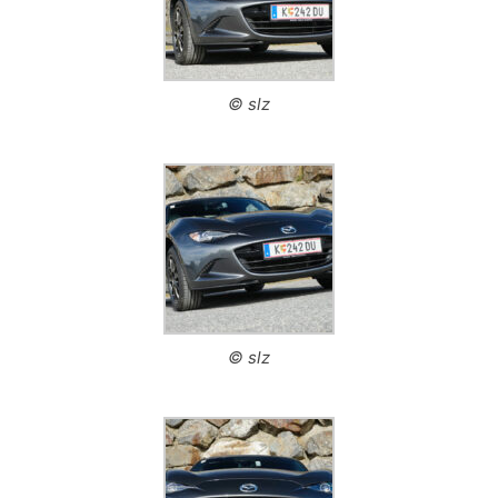
© slz
© slz