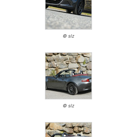
© slz
© slz