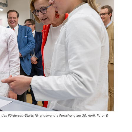
 des Fördercall-Starts für angewandte Forschung am 30. April. Foto: ©