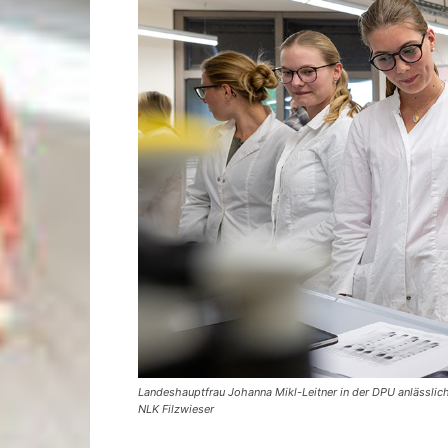
Landeshauptfrau Johanna Mikl-Leitner in der DPU anlässlich
NLK Filzwieser