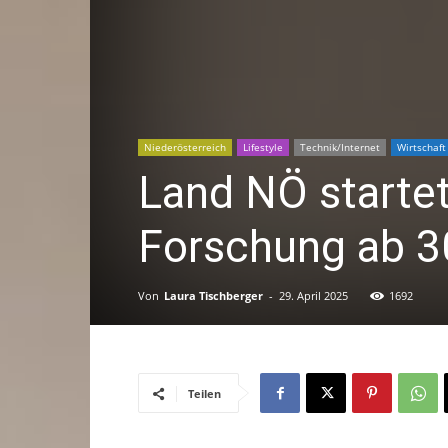
Niederösterreich
Lifestyle
Technik/Internet
Wirtschaft
Land NÖ startet
Forschung ab 30
Von
Laura Tischberger
-
29. April 2025
1692
Teilen