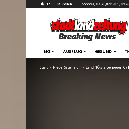
C
17.6
Sonntag, 09. August 2026, 09:46
St. Pölten
stadtlandzeitung
NÖ
AUSFLUG
GESUND
T
Start
Niederösterreich
Land NÖ startet neuen Call